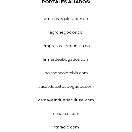
PORTALES ALIADOS:
asuntoslegales.com.co
agronegocios.co
empresas.larepublica.co
firmasdeabogados.com
bolsaencolombia.com
casosdeexitoabogados.com
carnavalindustriacultural.com
canalrcn.com
rcnradio.com