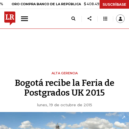
$ 408.498,97
+$ 8.753,81
+2
ORO COMPRA BANCO DE LA REPÚBLICA
SUSCRÍBASE
ALTA GERENCIA
Bogotá recibe la Feria de
Postgrados UK 2015
lunes, 19 de octubre de 2015