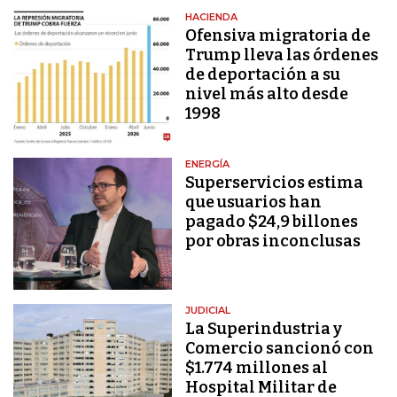
HACIENDA
Ofensiva migratoria de
Trump lleva las órdenes
de deportación a su
nivel más alto desde
1998
ENERGÍA
Superservicios estima
que usuarios han
pagado $24,9 billones
por obras inconclusas
JUDICIAL
La Superindustria y
Comercio sancionó con
$1.774 millones al
Hospital Militar de