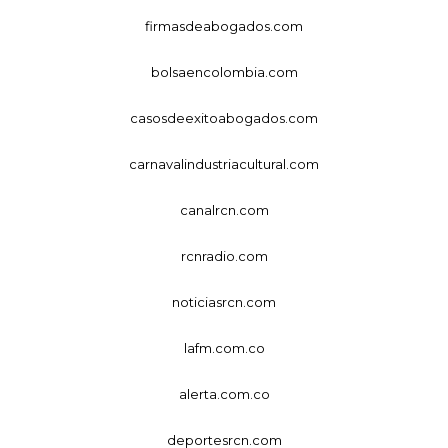
firmasdeabogados.com
bolsaencolombia.com
casosdeexitoabogados.com
carnavalindustriacultural.com
canalrcn.com
rcnradio.com
noticiasrcn.com
lafm.com.co
alerta.com.co
deportesrcn.com