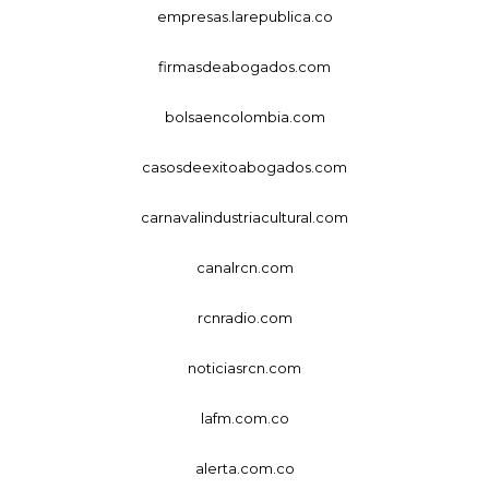
empresas.larepublica.co
firmasdeabogados.com
bolsaencolombia.com
casosdeexitoabogados.com
carnavalindustriacultural.com
canalrcn.com
rcnradio.com
noticiasrcn.com
lafm.com.co
alerta.com.co