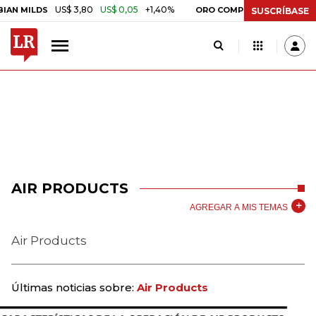
US$ 3,80
US$ 0,05
+1,40%
 MILDS
ORO COMPRA BANCO DE LA RE
SUSCRÍBASE
AIR PRODUCTS
AGREGAR A MIS TEMAS
Air Products
Últimas noticias sobre:
Air Products