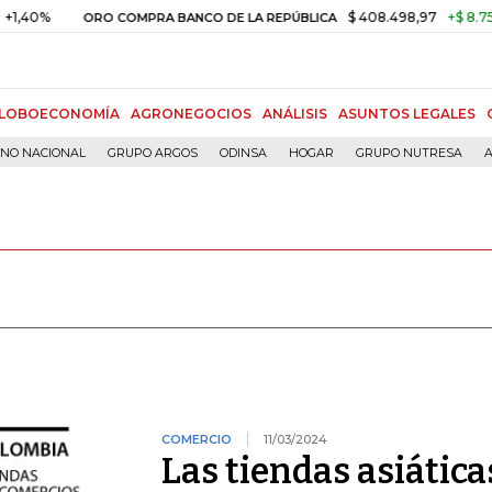
40%
$ 408.498,97
+$ 8.753,81
ORO COMPRA BANCO DE LA REPÚBLICA
LOBOECONOMÍA
AGRONEGOCIOS
ANÁLISIS
ASUNTOS LEGALES
RNO NACIONAL
GRUPO ARGOS
ODINSA
HOGAR
GRUPO NUTRESA
A
COMERCIO
11/03/2024
Las tiendas asiática