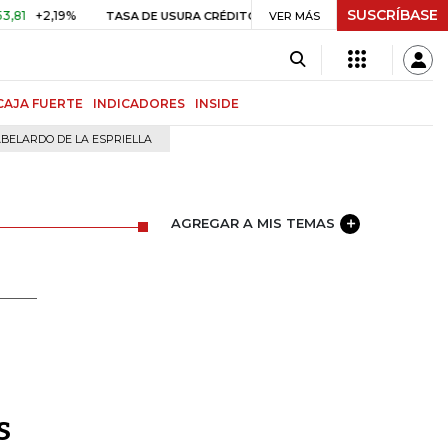
SUSCRÍBASE
+2,19%
29,66%
+0,87%
+3,0
TASA DE USURA CRÉDITO CONSUMO
VER MÁS
CAJA FUERTE
INDICADORES
INSIDE
BELARDO DE LA ESPRIELLA
AGREGAR A MIS TEMAS
s