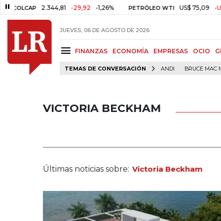
2.344,81
-29,92
-1,26%
US$ 75,09
-US$ 0,24
CAP
PETRÓLEO WTI
JUEVES, 06 DE AGOSTO DE 2026
FINANZAS
ECONOMÍA
EMPRESAS
OCIO
G
TEMAS DE CONVERSACIÓN
ANDI
BRUCE MAC 
VICTORIA BECKHAM
Últimas noticias sobre:
Victoria Beckham