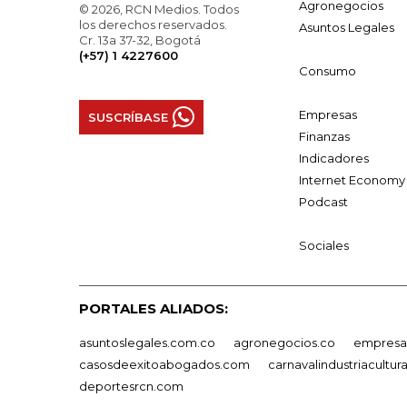
Agronegocios
© 2026, RCN Medios. Todos
los derechos reservados.
Asuntos Legales
Cr. 13a 37-32, Bogotá
(+57) 1 4227600
Consumo
Empresas
SUSCRÍBASE
Finanzas
Indicadores
Internet Economy
Podcast
Sociales
PORTALES ALIADOS:
asuntoslegales.com.co
agronegocios.co
empresas
casosdeexitoabogados.com
carnavalindustriacultur
deportesrcn.com