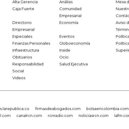
Alta Gerencia
Análisis
Mesa d
Caja Fuerte
Comunidad
Nuestr
Empresarial
Contác
Directorio
Economía
Aviso 
Empresarial
Términ
Especiales
Eventos
Políti
Finanzas Personales
Globoeconomía
Polític
Infraestructura
Inside
Superi
Obituarios
Ocio
Responsabilidad
Salud Ejecutiva
Social
Videos
.larepublica.co
firmasdeabogados.com
bolsaencolombia.com
al.com
canalrcn.com
rcnradio.com
noticiasrcn.com
lafm.c