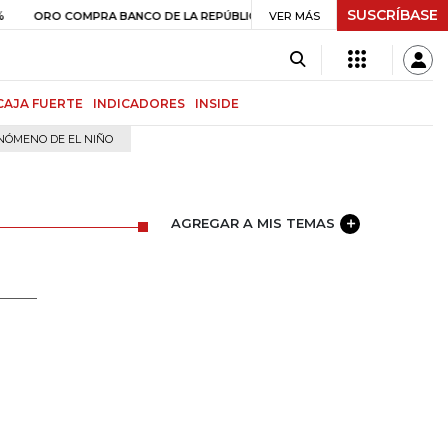
SUSCRÍBASE
$ 399.745,16
+$ 2.295,71
+0,58%
O COMPRA BANCO DE LA REPÚBLICA
VER MÁS
CAJA FUERTE
INDICADORES
INSIDE
NÓMENO DE EL NIÑO
AGREGAR A MIS TEMAS