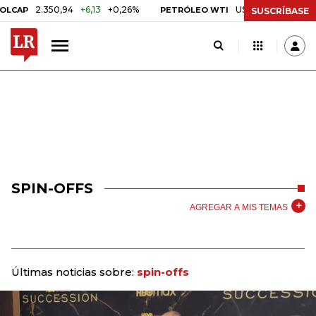
2.350,94
+6,13
+0,26%
US$ 78,01
US$ 2,92
CAP
PETRÓLEO WTI
SUSCRÍBASE
SPIN-OFFS
AGREGAR A MIS TEMAS
Últimas noticias sobre:
spin-offs