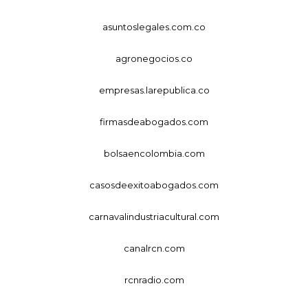
asuntoslegales.com.co
agronegocios.co
empresas.larepublica.co
firmasdeabogados.com
bolsaencolombia.com
casosdeexitoabogados.com
carnavalindustriacultural.com
canalrcn.com
rcnradio.com