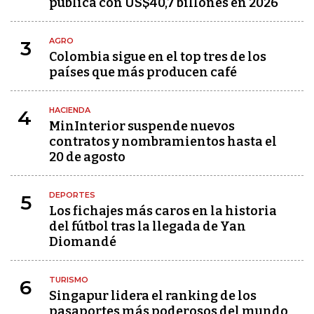
pública con US$40,7 billones en 2026
AGRO
3
Colombia sigue en el top tres de los
países que más producen café
HACIENDA
4
MinInterior suspende nuevos
contratos y nombramientos hasta el
20 de agosto
DEPORTES
5
Los fichajes más caros en la historia
del fútbol tras la llegada de Yan
Diomandé
TURISMO
6
Singapur lidera el ranking de los
pasaportes más poderosos del mundo