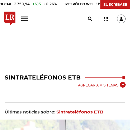
2.350,94
+6,13
+0,26%
US$ 78,01
US$ 2,92
+
AP
PETRÓLEO WTI
SUSCRÍBASE
SINTRATELÉFONOS ETB
AGREGAR A MIS TEMAS
Últimas noticias sobre:
Sintrateléfonos ETB