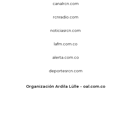
canalrcn.com
rcnradio.com
noticiasrcn.com
lafm.com.co
alerta.com.co
deportesrcn.com
Organización Ardila Lülle - oal.com.co