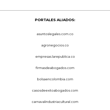
PORTALES ALIADOS:
asuntoslegales.com.co
agronegocios.co
empresas.larepublica.co
firmasdeabogados.com
bolsaencolombia.com
casosdeexitoabogados.com
carnavalindustriacultural.com