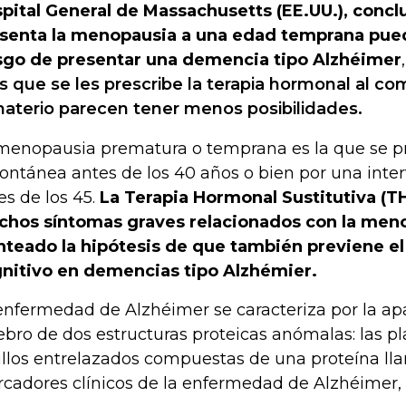
pital General de Massachusetts (EE.UU.), conc
senta la menopausia a una edad temprana pue
sgo de presentar una demencia tipo Alzhéimer
as que se les prescribe la terapia hormonal al co
materio parecen tener menos posibilidades.
menopausia prematura o temprana es la que se p
ontánea antes de los 40 años o bien por una inte
es de los 45.
La Terapia Hormonal Sustitutiva (T
hos síntomas graves relacionados con la meno
nteado la hipótesis de que también previene el
nitivo en demencias tipo Alzhémier.
enfermedad de Alzhéimer se caracteriza por la apa
ebro de dos estructuras proteicas anómalas: las pl
rillos entrelazados compuestas de una proteína l
cadores clínicos de la enfermedad de Alzhéimer,