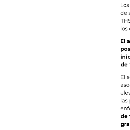
Los
de 
THS
los
El 
pos
ini
de 
El 
aso
ele
las
enf
de 
gra