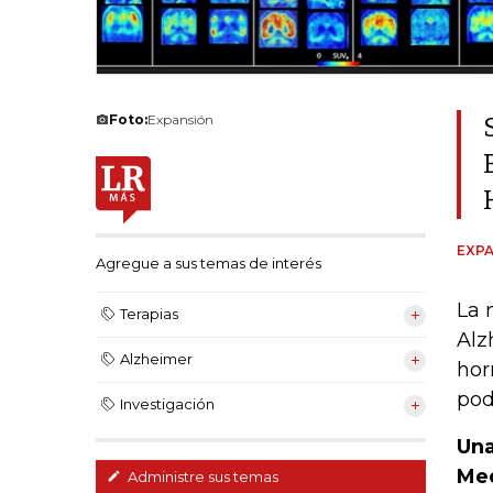
Foto:
Expansión
EXPA
Agregue a sus temas de interés
La 
Terapias
Alz
Alzheimer
hor
pod
Investigación
Una
Med
Administre sus temas