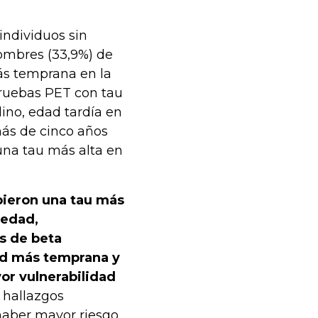
individuos sin
hombres (33,9%) de
ás temprana en la
ruebas PET con tau
ino, edad tardía en
(más de cinco años
una tau más alta en
bieron una tau más
 edad,
s de beta
ad más temprana y
yor vulnerabilidad
s hallazgos
haber mayor riesgo