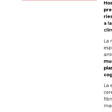
Hos
pre
rie
a l
cli
La 
esp
ant
muc
pla
cog
La 
cer
fib
mar