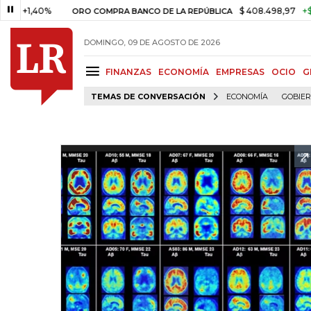
,40%
$ 408.498,97
+$ 8.753,8
ORO COMPRA BANCO DE LA REPÚBLICA
DOMINGO, 09 DE AGOSTO DE 2026
FINANZAS
ECONOMÍA
EMPRESAS
OCIO
G
TEMAS DE CONVERSACIÓN
ECONOMÍA
GOBIE