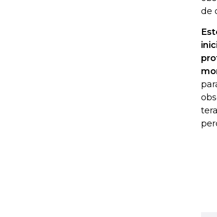
de 
Est
ini
pro
mor
par
obs
ter
per