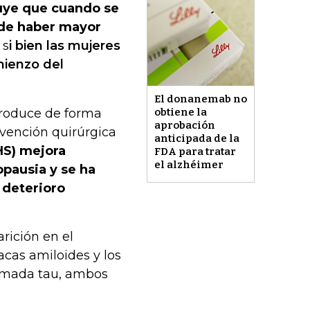
luye que cuando se
de haber mayor
, s
i bien las mujeres
mienzo del
El donanemab no
roduce de forma
obtiene la
aprobación
rvención quirúrgica
anticipada de la
HS) mejora
FDA para tratar
el alzhéimer
pausia y se ha
 deterioro
rición en el
acas amiloides y los
lamada tau, ambos