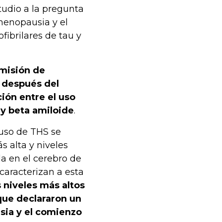
tudio a la pregunta
menopausia y el
fibrilares de tau y
emisión de
S después del
ión entre el uso
 y beta amiloide
.
uso de THS se
s alta y niveles
a en el cerebro de
caracterizan a esta
 niveles más altos
que declararon un
usia y el comienzo