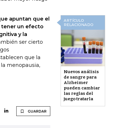
 que apuntan que el
ARTÍCULO
RELACIONADO
 tener un efecto
nitiva y la
ambién ser cierto
zgos
stablecen que la
 la menopausia,
Nuevos análisis
de sangre para
Alzheimer
pueden cambiar
las reglas del
juego tratarla
GUARDAR