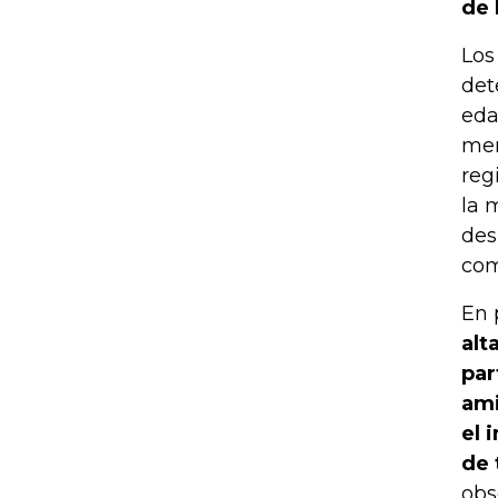
de 
Los
det
eda
men
reg
la 
des
com
En 
alt
par
ami
el 
de 
obs