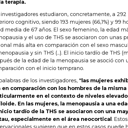
la terapia.
 investigadores estudiaron, concretamente, a 292 
erioro cognitivo, siendo 193 mujeres (66,1%) y 99 
d media de 67 años. El sexo femenino, la edad m
opausia y el uso de THS se asociaron con unas p
ional más alta en comparación con el sexo mascul
menopausia y sin THS (...). El inicio tardío de THS 
pués de la edad de la menopausia se asoció con 
paración con el inicio temprano.
palabras de los investigadores,
"las mujeres exhi
a en comparación con los hombres de la misma
ticularmente en el contexto de niveles elevado
loide. En las mujeres, la menopausia a una ed
inicio tardío de la THS se asociaron con una ma
tau, especialmente en el área neocortical
. Esto
ervacionales sugieren que en estos casos puede 