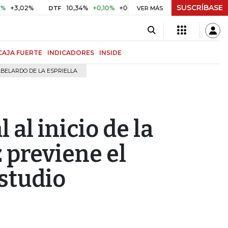
SUSCRÍBASE
2%
10,34%
+0,10%
+0,98%
$ 417,01
+$ 0,05
+0,01%
DTF
UVR
VER MÁS
CAJA FUERTE
INDICADORES
INSIDE
BELARDO DE LA ESPRIELLA
al inicio de la
previene el
studio