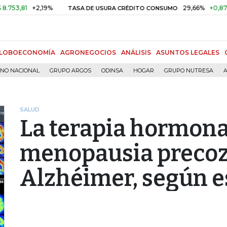
1
+2,19%
29,66%
+0,87%
+3,0
TASA DE USURA CRÉDITO CONSUMO
LOBOECONOMÍA
AGRONEGOCIOS
ANÁLISIS
ASUNTOS LEGALES
RNO NACIONAL
GRUPO ARGOS
ODINSA
HOGAR
GRUPO NUTRESA
A
SALUD
La terapia hormonal 
menopausia precoz 
Alzhéimer, según e