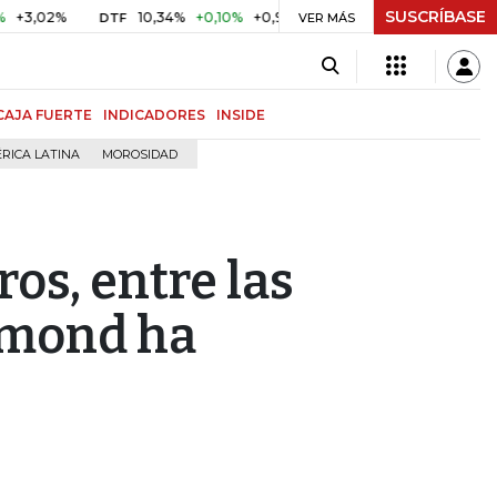
SUSCRÍBASE
02%
10,34%
+0,10%
+0,98%
$ 416,86
+$ 0,05
+0,01
DTF
UVR
VER MÁS
CAJA FUERTE
INDICADORES
INSIDE
RICA LATINA
MOROSIDAD
os, entre las
mmond ha