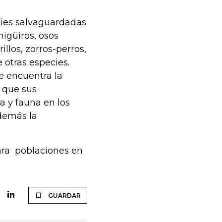
ies salvaguardadas
higüiros, osos
llos, zorros-perros,
 otras especies.
e encuentra la
 que sus
a y fauna en los
demás la
ara poblaciones en
GUARDAR