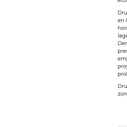
eco
Dru
en 
hor
lag
Den
pre
emp
pro
pro
Dru
zon