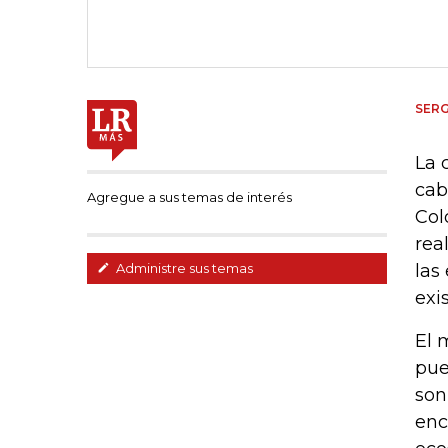
SER
La 
cab
Agregue a sus temas de interés
Col
rea
las
Administre sus temas
exi
El 
pue
son
enc