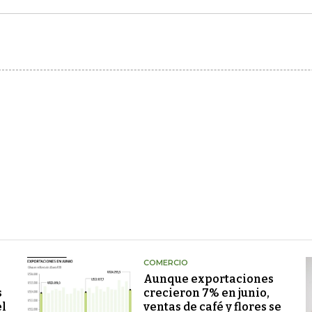
COMERCIO
Aunque exportaciones
s
crecieron 7% en junio,
el
ventas de café y flores se