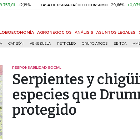
81
+2,19%
29,66%
+0,87%
+3,
TASA DE USURA CRÉDITO CONSUMO
LOBOECONOMÍA
AGRONEGOCIOS
ANÁLISIS
ASUNTOS LEGALES
ÍA
CARBÓN
VENEZUELA
PETRÓLEO
GRUPO ARGOS
EBITDA
AMÉ
RESPONSABILIDAD SOCIAL
Serpientes y chigüir
especies que Dru
protegido