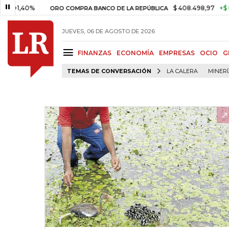
,40%
$ 408.498,97
+$ 8.753,
ORO COMPRA BANCO DE LA REPÚBLICA
JUEVES, 06 DE AGOSTO DE 2026
FINANZAS
ECONOMÍA
EMPRESAS
OCIO
G
TEMAS DE CONVERSACIÓN
LA CALERA
MINER