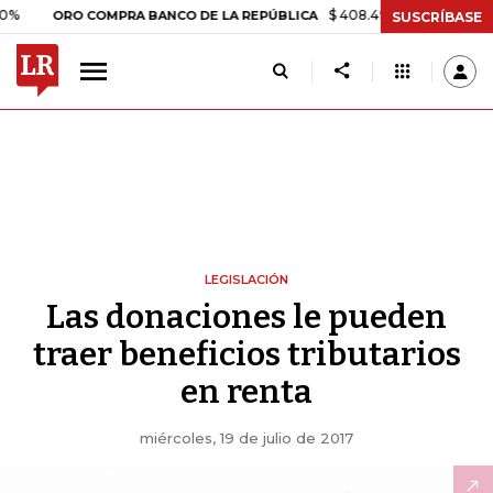
$ 408.498,97
+$ 8.753,81
+2
ORO COMPRA BANCO DE LA REPÚBLICA
SUSCRÍBASE
LEGISLACIÓN
Las donaciones le pueden
traer beneficios tributarios
en renta
miércoles, 19 de julio de 2017