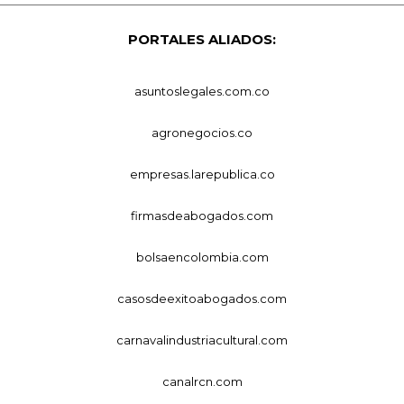
PORTALES ALIADOS:
asuntoslegales.com.co
agronegocios.co
empresas.larepublica.co
firmasdeabogados.com
bolsaencolombia.com
casosdeexitoabogados.com
carnavalindustriacultural.com
canalrcn.com