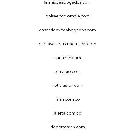
firmasdeabogados.com
bolsaencolombia.com
casosdeexitoabogados.com
carnavalindustriacultural.com
canalrcn.com
rcnradio.com
noticiasrcn.com
lafm.com.co
alerta.com.co
deportesrcn.com