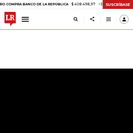
$ 408.498,97
+$ 8.753,81
+2,19%
MPRA BANCO DE LA REPÚBLICA
SUSCRÍBASE