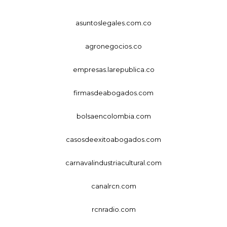
asuntoslegales.com.co
agronegocios.co
empresas.larepublica.co
firmasdeabogados.com
bolsaencolombia.com
casosdeexitoabogados.com
carnavalindustriacultural.com
canalrcn.com
rcnradio.com