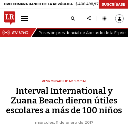
$ 408.498,97
+$ 8.753,81
+2,19%
O COMPRA BANCO DE LA REPÚBLICA
SUSCRÍBASE
EN VIVO
Posesión presidencial de Abelardo de la Espriell
RESPONSABILIDAD SOCIAL
Interval International y
Zuana Beach dieron útiles
escolares a más de 100 niños
miércoles, 11 de enero de 2017