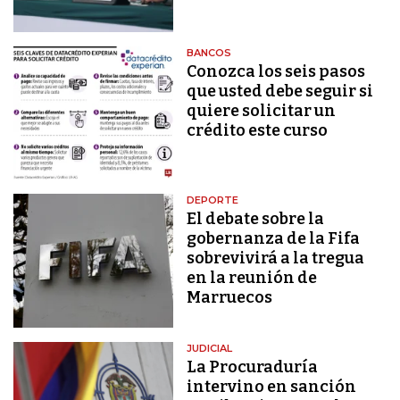
BANCOS
Conozca los seis pasos
que usted debe seguir si
quiere solicitar un
crédito este curso
DEPORTE
El debate sobre la
gobernanza de la Fifa
sobrevivirá a la tregua
en la reunión de
Marruecos
JUDICIAL
La Procuraduría
intervino en sanción