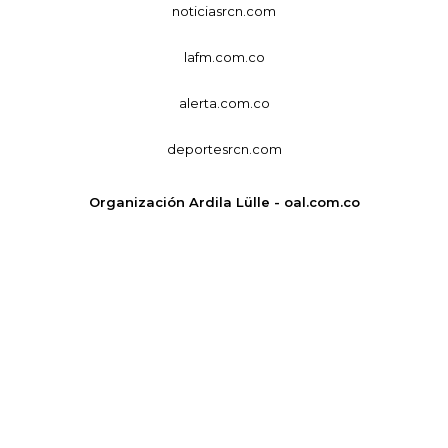
noticiasrcn.com
lafm.com.co
alerta.com.co
deportesrcn.com
Organización Ardila Lülle - oal.com.co