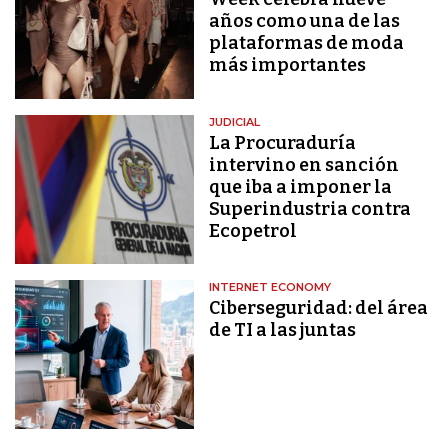
años como una de las
plataformas de moda
más importantes
JUDICIAL
La Procuraduría
intervino en sanción
que iba a imponer la
Superindustria contra
Ecopetrol
INTERNET ECONOMY
Ciberseguridad: del área
de TI a las juntas