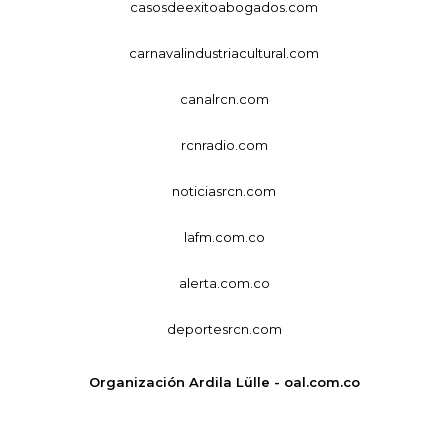
casosdeexitoabogados.com
carnavalindustriacultural.com
canalrcn.com
rcnradio.com
noticiasrcn.com
lafm.com.co
alerta.com.co
deportesrcn.com
Organización Ardila Lülle - oal.com.co