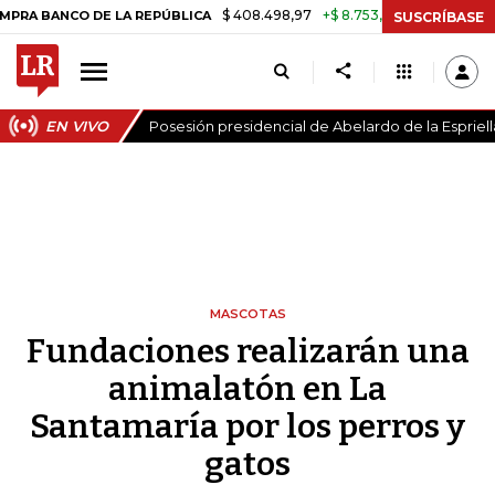
$ 408.498,97
+$ 8.753,81
+2,19%
CO DE LA REPÚBLICA
TASA DE 
SUSCRÍBASE
EN VIVO
Posesión presidencial de Abelardo de la Espriell
MASCOTAS
Fundaciones realizarán una
animalatón en La
Santamaría por los perros y
gatos