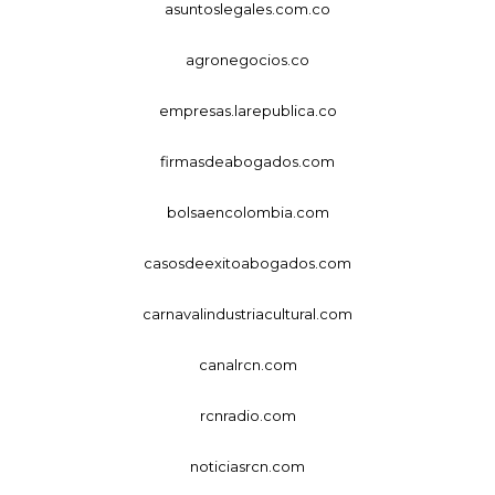
asuntoslegales.com.co
agronegocios.co
empresas.larepublica.co
firmasdeabogados.com
bolsaencolombia.com
casosdeexitoabogados.com
carnavalindustriacultural.com
canalrcn.com
rcnradio.com
noticiasrcn.com