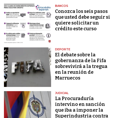
BANCOS
Conozca los seis pasos
que usted debe seguir si
quiere solicitar un
crédito este curso
DEPORTE
El debate sobre la
gobernanza de la Fifa
sobrevivirá a la tregua
en la reunión de
Marruecos
JUDICIAL
La Procuraduría
intervino en sanción
que iba a imponer la
Superindustria contra