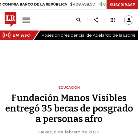
$ 408.498,97
+$ 8.753,81
+2,19%
A BANCO DE LA REPÚBLICA
TASA
SUSCRÍBASE
EN VIVO
Posesión presidencial de Abelardo de la Espriell
EDUCACIÓN
Fundación Manos Visibles
entregó 35 becas de posgrado
a personas afro
jueves, 6 de febrero de 2020