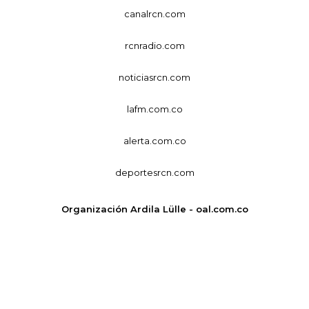
canalrcn.com
rcnradio.com
noticiasrcn.com
lafm.com.co
alerta.com.co
deportesrcn.com
Organización Ardila Lülle - oal.com.co