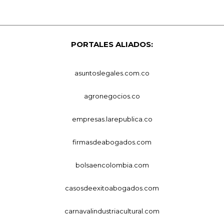
PORTALES ALIADOS:
asuntoslegales.com.co
agronegocios.co
empresas.larepublica.co
firmasdeabogados.com
bolsaencolombia.com
casosdeexitoabogados.com
carnavalindustriacultural.com