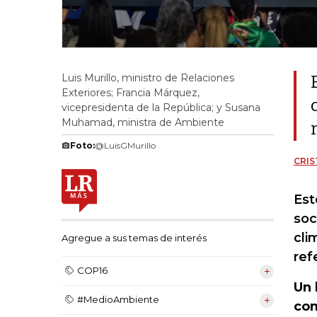
Luis Murillo, ministro de Relaciones
Exteriores; Francia Márquez,
vicepresidenta de la República; y Susana
Muhamad, ministra de Ambiente
Foto:
@LuisGMurillo
CRIS
Est
soc
cli
Agregue a sus temas de interés
ref
COP16
Un 
#MedioAmbiente
com