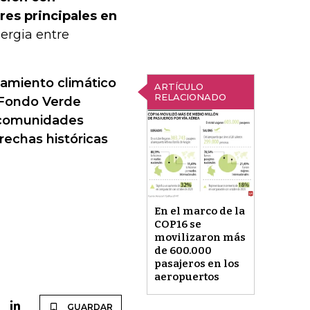
res principales en
nergia entre
iamiento climático
ARTÍCULO
RELACIONADO
l Fondo Verde
 comunidades
rechas históricas
En el marco de la
COP16 se
movilizaron más
de 600.000
pasajeros en los
aeropuertos
GUARDAR