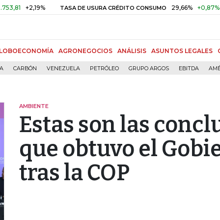
+2,19%
29,66%
+0,87%
+3,02
TASA DE USURA CRÉDITO CONSUMO
LOBOECONOMÍA
AGRONEGOCIOS
ANÁLISIS
ASUNTOS LEGALES
ÍA
CARBÓN
VENEZUELA
PETRÓLEO
GRUPO ARGOS
EBITDA
AMÉ
AMBIENTE
Estas son las concl
que obtuvo el Gobi
tras la COP