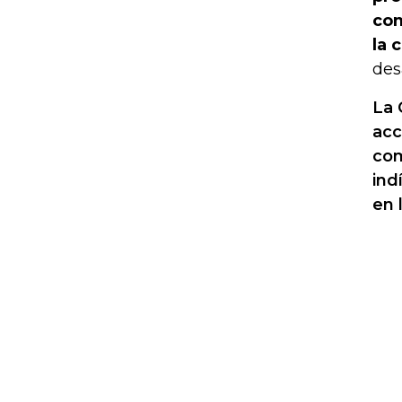
com
la 
des
La 
acc
com
ind
en 