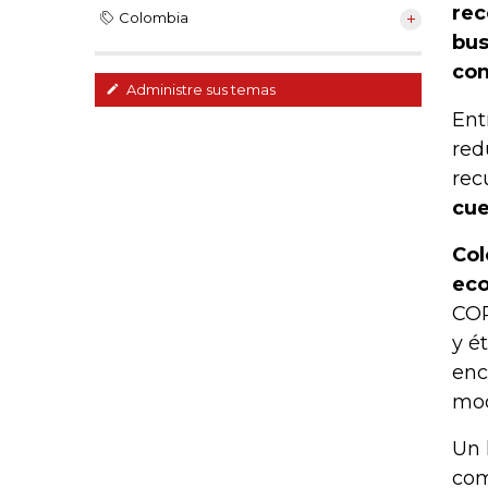
rec
Colombia
bus
con
Administre sus temas
Ent
red
rec
cue
Col
eco
COP
y é
enc
mod
Un 
com