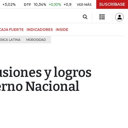
SUSCRÍBASE
%
10,34%
+0,10%
+0,98%
$ 416,91
+$ 0,05
+0,01%
DTF
UVR
VER MÁS
CAJA FUERTE
INDICADORES
INSIDE
RICA LATINA
MOROSIDAD
usiones y logros
erno Nacional