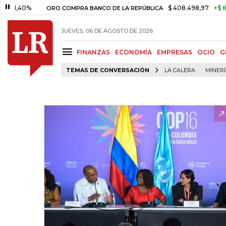
0%
$ 408.498,97
+$ 8.753,81
ORO COMPRA BANCO DE LA REPÚBLICA
JUEVES, 06 DE AGOSTO DE 2026
FINANZAS
ECONOMÍA
EMPRESAS
OCIO
G
TEMAS DE CONVERSACIÓN
LA CALERA
MINER