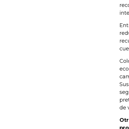
rec
int
Ent
red
rec
cue
Col
eco
cam
Sus
seg
pre
de 
Otr
pro