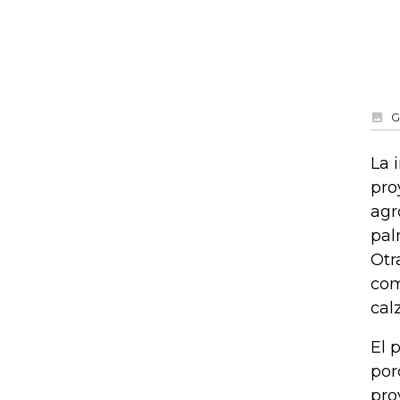
G
La 
pro
agr
pal
Otr
com
cal
El 
por
pro