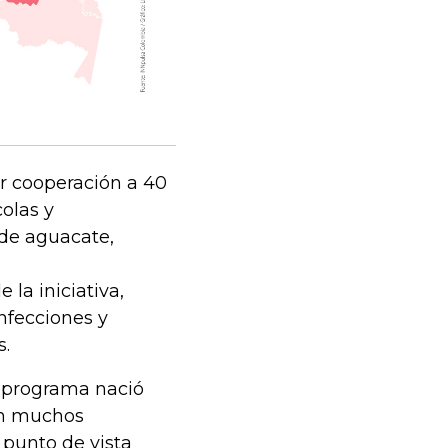
ar cooperación a 40
olas y
 de aguacate,
la iniciativa,
onfecciones y
s.
l programa nació
ían muchos
 punto de vista