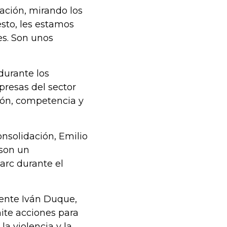
ación, mirando los
esto, les estamos
es. Son unos
durante los
resas del sector
ión, competencia y
onsolidación, Emilio
 son un
arc durante el
dente Iván Duque,
ite acciones para
a violencia y la