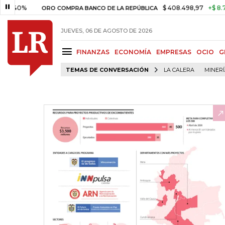
%
$ 408.498,97
+$ 8.753,81
+
ORO COMPRA BANCO DE LA REPÚBLICA
JUEVES, 06 DE AGOSTO DE 2026
FINANZAS
ECONOMÍA
EMPRESAS
OCIO
G
TEMAS DE CONVERSACIÓN
LA CALERA
MINER