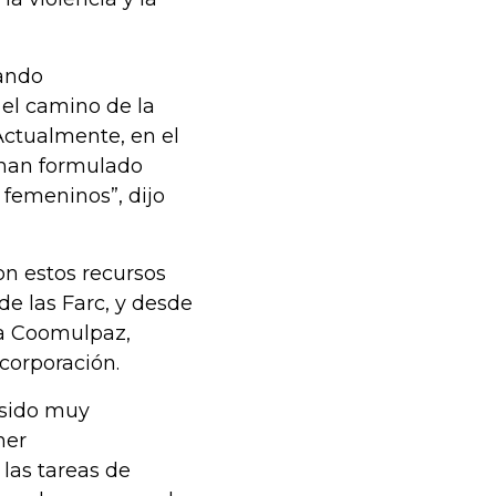
rando
el camino de la
Actualmente, en el
e han formulado
femeninos”, dijo
on estos recursos
de las Farc, y desde
va Coomulpaz,
corporación.
 sido muy
ner
 las tareas de