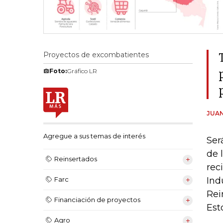
Proyectos de excombatientes
Foto:
Gráfico LR
JUAN
Agregue a sus temas de interés
Ser
de 
Reinsertados
rec
Ind
Farc
Rei
Financiación de proyectos
Est
Agro