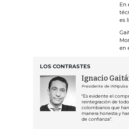
En 
téc
es 
Gai
Mon
en 
LOS CONTRASTES
Ignacio Gait
Presidente de iNNpulsa
“Es evidente el comp
reintegración de todo
colombianos que han
manera honesta y han
de confianza”.