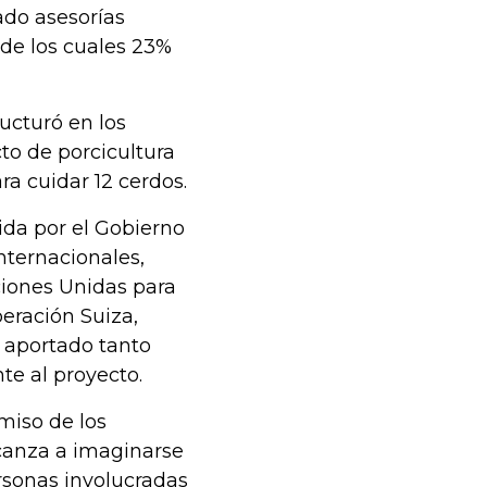
ado asesorías
 de los cuales 23%
ucturó en los
to de porcicultura
ra cuidar 12 cerdos.
cida por el Gobierno
internacionales,
iones Unidas para
peración Suiza,
 aportado tanto
e al proyecto.
miso de los
canza a imaginarse
rsonas involucradas