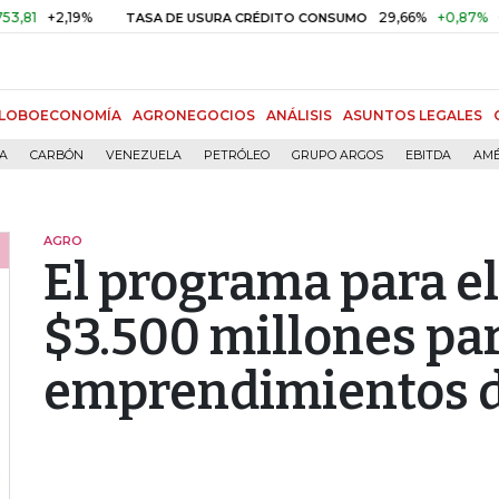
2,19%
29,66%
+0,87%
+3,02%
TASA DE USURA CRÉDITO CONSUMO
LOBOECONOMÍA
AGRONEGOCIOS
ANÁLISIS
ASUNTOS LEGALES
ÍA
CARBÓN
VENEZUELA
PETRÓLEO
GRUPO ARGOS
EBITDA
AMÉ
AGRO
El programa para e
$3.500 millones pa
emprendimientos d