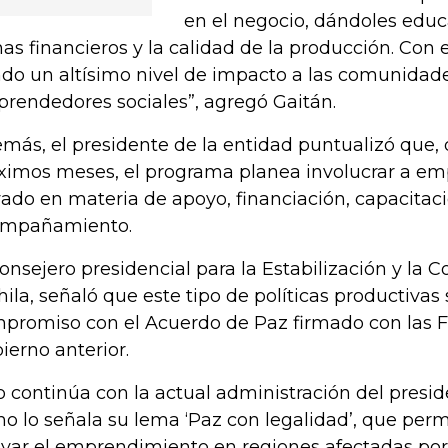
en el negocio, dándoles educ
as financieros y la calidad de la producción. Con 
do un altísimo nivel de impacto a las comunidad
rendedores sociales”, agregó Gaitán.
más, el presidente de la entidad puntualizó que, 
ximos meses, el programa planea involucrar a emp
vado en materia de apoyo, financiación, capacitac
mpañamiento.
consejero presidencial para la Estabilización y la C
hila, señaló que este tipo de políticas productivas
promiso con el Acuerdo de Paz firmado con las F
ierno anterior.
o continúa con la actual administración del presi
o lo señala su lema ‘Paz con legalidad’, que perm
yar el emprendimiento en regiones afectadas por l