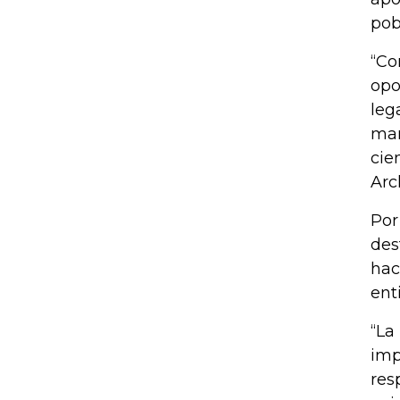
pob
“Co
opo
leg
mar
cie
Arch
Por
des
hac
ent
“La
imp
res