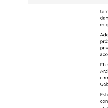
tem
dan
emp
Ade
pró
pri
aco
El 
Arc
com
Gob
Est
com
apo