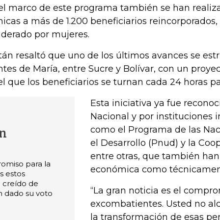
el marco de este programa también se han realiz
nicas a más de 1.200 beneficiarios reincorporados,
liderado por mujeres.
tán resaltó que uno de los últimos avances se estr
tes de María, entre Sucre y Bolívar, con un proyec
el que los beneficiarios se turnan cada 24 horas pa
Esta iniciativa ya fue recono
Nacional y por instituciones 
como el Programa de las Nac
án
el Desarrollo (Pnud) y la Coo
entre otras, que también han
romiso para la
económica como técnicament
s estos
 creído de
“La gran noticia es el compro
 dado su voto
excombatientes. Usted no al
la transformación de esas pe