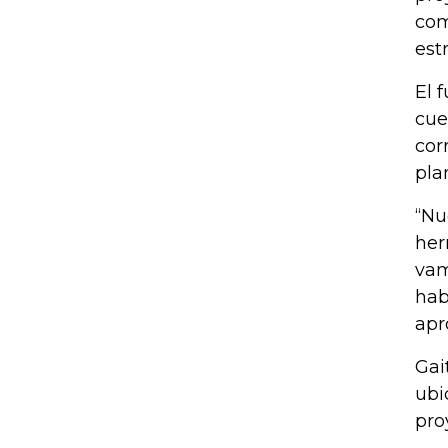
com
est
El 
cue
cor
pla
“Nu
her
vam
hab
apr
Gai
ubi
pro