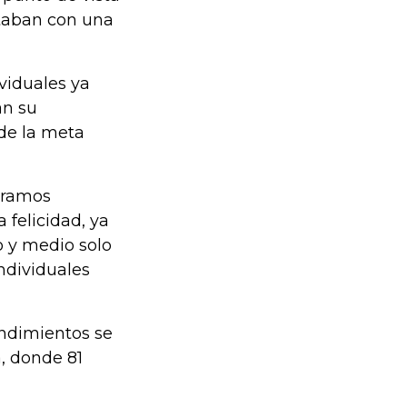
taban con una
viduales ya
an su
 de la meta
iéramos
felicidad, ya
 y medio solo
ndividuales
ndimientos se
, donde 81