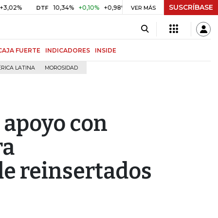
SUSCRÍBASE
10,34%
+0,10%
+0,98%
$ 416,86
+$ 0,05
+0,01%
DTF
UVR
VER MÁS
CAJA FUERTE
INDICADORES
INSIDE
RICA LATINA
MOROSIDAD
l apoyo con
ra
e reinsertados