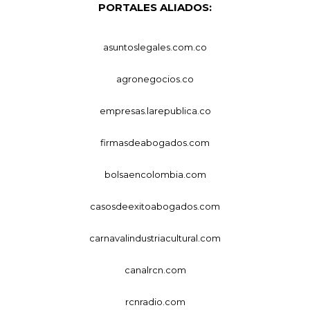
PORTALES ALIADOS:
asuntoslegales.com.co
agronegocios.co
empresas.larepublica.co
firmasdeabogados.com
bolsaencolombia.com
casosdeexitoabogados.com
carnavalindustriacultural.com
canalrcn.com
rcnradio.com