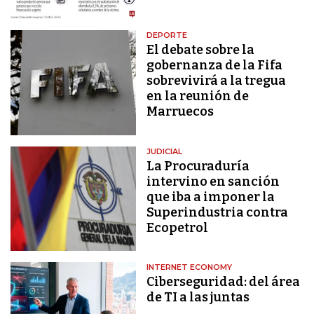
DEPORTE
El debate sobre la
gobernanza de la Fifa
sobrevivirá a la tregua
en la reunión de
Marruecos
JUDICIAL
La Procuraduría
intervino en sanción
que iba a imponer la
Superindustria contra
Ecopetrol
INTERNET ECONOMY
Ciberseguridad: del área
de TI a las juntas