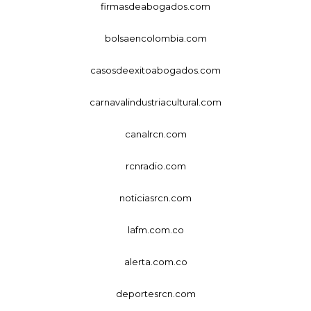
firmasdeabogados.com
bolsaencolombia.com
casosdeexitoabogados.com
carnavalindustriacultural.com
canalrcn.com
rcnradio.com
noticiasrcn.com
lafm.com.co
alerta.com.co
deportesrcn.com