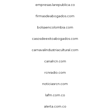
empresas.larepublica.co
firmasdeabogados.com
bolsaencolombia.com
casosdeexitoabogados.com
carnavalindustriacultural.com
canalrcn.com
rcnradio.com
noticiasrcn.com
lafm.com.co
alerta.com.co