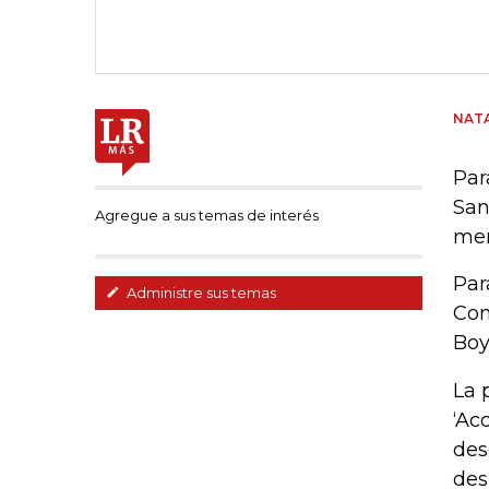
NATA
Par
San
Agregue a sus temas de interés
men
Par
Administre sus temas
Com
Boy
La 
‘Ac
des
des