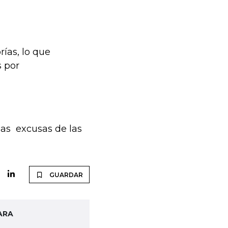
rías, lo que
s por
las excusas de las
GUARDAR
ARA