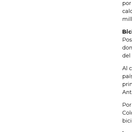
por
cal
mil
Bic
Pos
don
del 
Al 
paí
pri
Ant
Por
Col
bic