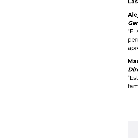
Las
Ale
Ger
“El
per
apr
Mau
Dir
“Es
fam