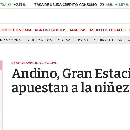
+2,19%
29,66%
+0,87%
+3,0
TASA DE USURA CRÉDITO CONSUMO
LOBOECONOMÍA
AGRONEGOCIOS
ANÁLISIS
ASUNTOS LEGALES
RNO NACIONAL
GRUPO ARGOS
ODINSA
HOGAR
GRUPO NUTRESA
A
RESPONSABILIDAD SOCIAL
Andino, Gran Estaci
apuestan a la niñez 