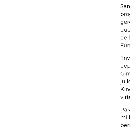
San
pro
ger
que
de 
Fun
“In
dep
Gim
jul
Kin
vir
Par
mil
per