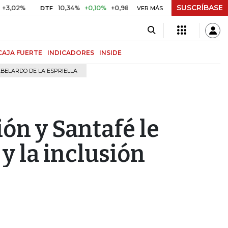
SUSCRÍBASE
2%
10,34%
+0,10%
+0,98%
$ 416,91
+$ 0,05
+0,01%
DTF
UVR
VER MÁS
CAJA FUERTE
INDICADORES
INSIDE
BELARDO DE LA ESPRIELLA
ón y Santafé le
y la inclusión