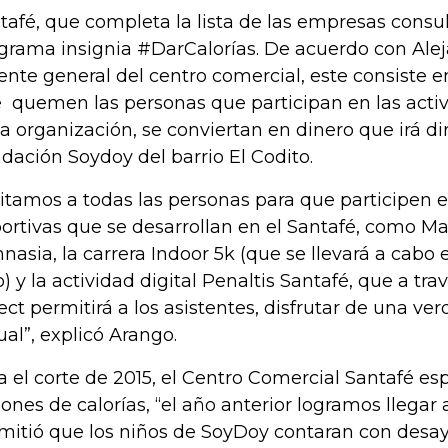
tafé, que completa la lista de las empresas consu
grama insignia #DarCalorías. De acuerdo con Ale
ente general del centro comercial, este consiste en
 quemen las personas que participan en las acti
la organización, se conviertan en dinero que irá d
dación Soydoy del barrio El Codito.
vitamos a todas las personas para que participen e
ortivas que se desarrollan en el Santafé, como M
nasia, la carrera Indoor 5k (que se llevará a cabo 
io) y la actividad digital Penaltis Santafé, que a tr
ect permitirá a los asistentes, disfrutar de una v
tual”, explicó Arango.
a el corte de 2015, el Centro Comercial Santafé es
lones de calorías, “el año anterior logramos llegar 
mitió que los niños de SoyDoy contaran con desa