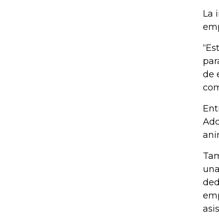
La 
emp
“Es
par
de 
com
Ent
Ado
ani
Tam
una
ded
emp
asi