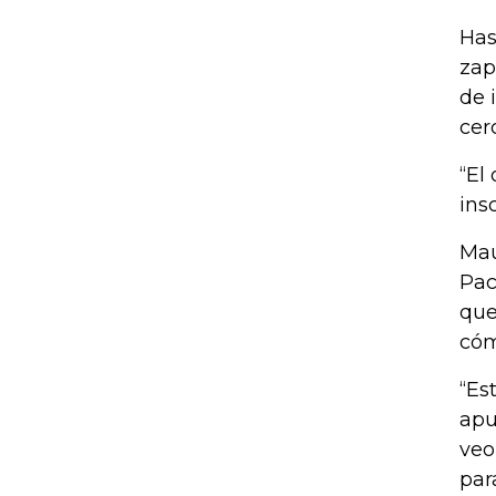
Has
zap
de 
cer
“El
ins
Mau
Pac
que
cóm
“Es
apu
veo
par