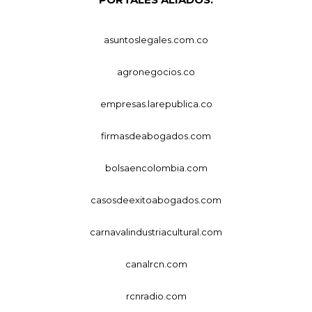
asuntoslegales.com.co
agronegocios.co
empresas.larepublica.co
firmasdeabogados.com
bolsaencolombia.com
casosdeexitoabogados.com
carnavalindustriacultural.com
canalrcn.com
rcnradio.com