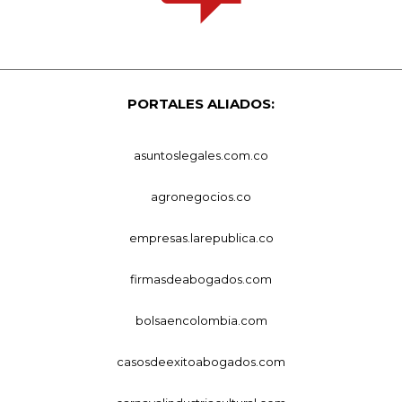
PORTALES ALIADOS:
asuntoslegales.com.co
agronegocios.co
empresas.larepublica.co
firmasdeabogados.com
bolsaencolombia.com
casosdeexitoabogados.com