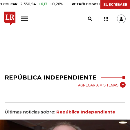
2.350,94
+6,13
+0,26%
US$ 78,18
US$ 0,17
OLCAP
PETRÓLEO WTI
SUSCRÍBASE
REPÚBLICA INDEPENDIENTE
AGREGAR A MIS TEMAS
Últimas noticias sobre:
República Independiente