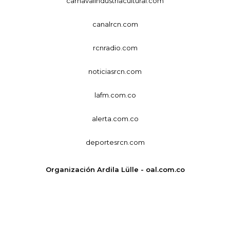
carnavalindustriacultural.com
canalrcn.com
rcnradio.com
noticiasrcn.com
lafm.com.co
alerta.com.co
deportesrcn.com
Organización Ardila Lülle - oal.com.co