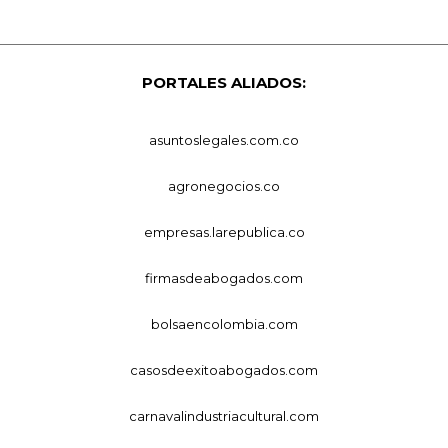
PORTALES ALIADOS:
asuntoslegales.com.co
agronegocios.co
empresas.larepublica.co
firmasdeabogados.com
bolsaencolombia.com
casosdeexitoabogados.com
carnavalindustriacultural.com