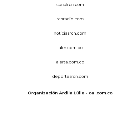
canalrcn.com
rcnradio.com
noticiasrcn.com
lafm.com.co
alerta.com.co
deportesrcn.com
Organización Ardila Lülle - oal.com.co