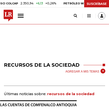
2.350,94
+6,13
+0,26%
US$ 78,01
US$ 2
 COLCAP
PETRÓLEO WTI
SUSCRÍBASE
RECURSOS DE LA SOCIEDAD
AGREGAR A MIS TEMAS
Últimas noticias sobre:
recursos de la sociedad