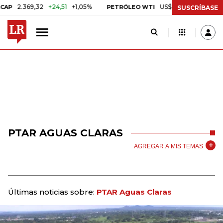
2.369,32
+24,51
+1,05%
US$ 75,09
-US$ 0,24
-
PETRÓLEO WTI
SUSCRÍBASE
PTAR AGUAS CLARAS
AGREGAR A MIS TEMAS
Últimas noticias sobre:
PTAR Aguas Claras