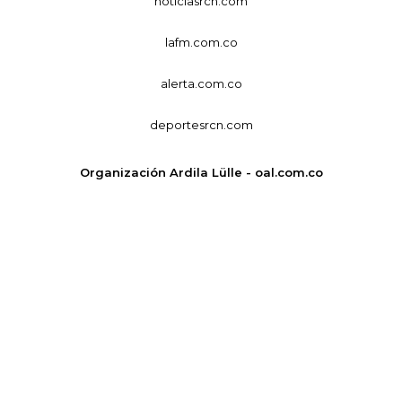
noticiasrcn.com
lafm.com.co
alerta.com.co
deportesrcn.com
Organización Ardila Lülle - oal.com.co