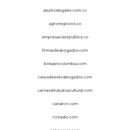
asuntoslegales.com.co
agronegocios.co
empresas.larepublica.co
firmasdeabogados.com
bolsaencolombia.com
casosdeexitoabogados.com
carnavalindustriacultural.com
canalrcn.com
rcnradio.com