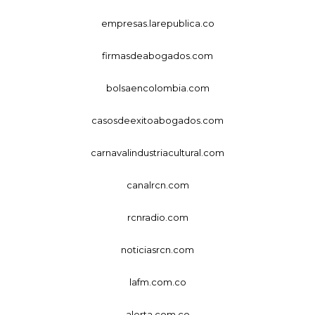
empresas.larepublica.co
firmasdeabogados.com
bolsaencolombia.com
casosdeexitoabogados.com
carnavalindustriacultural.com
canalrcn.com
rcnradio.com
noticiasrcn.com
lafm.com.co
alerta.com.co