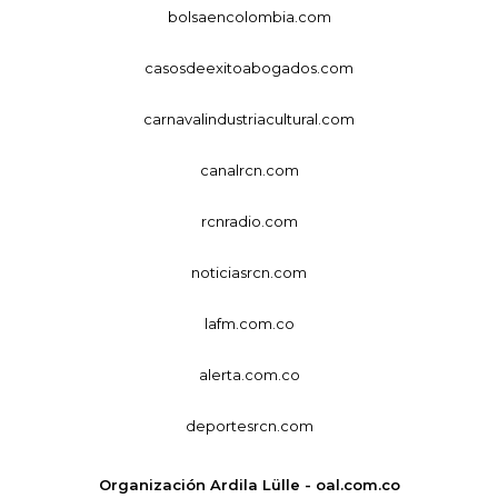
bolsaencolombia.com
casosdeexitoabogados.com
carnavalindustriacultural.com
canalrcn.com
rcnradio.com
noticiasrcn.com
lafm.com.co
alerta.com.co
deportesrcn.com
Organización Ardila Lülle - oal.com.co