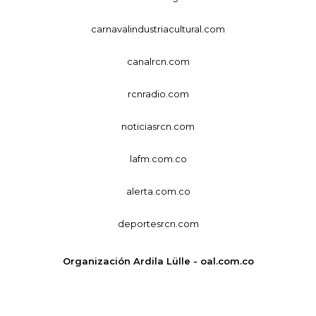
carnavalindustriacultural.com
canalrcn.com
rcnradio.com
noticiasrcn.com
lafm.com.co
alerta.com.co
deportesrcn.com
Organización Ardila Lülle - oal.com.co