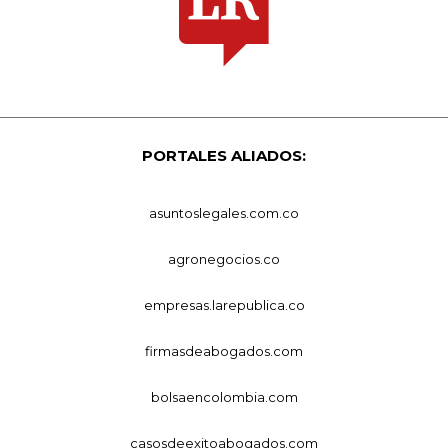
PORTALES ALIADOS:
asuntoslegales.com.co
agronegocios.co
empresas.larepublica.co
firmasdeabogados.com
bolsaencolombia.com
casosdeexitoabogados.com