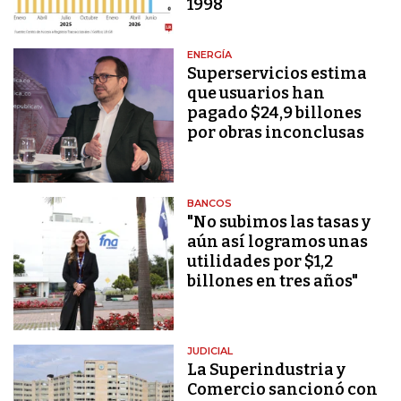
1998
ENERGÍA
Superservicios estima
que usuarios han
pagado $24,9 billones
por obras inconclusas
BANCOS
"No subimos las tasas y
aún así logramos unas
utilidades por $1,2
billones en tres años"
JUDICIAL
La Superindustria y
Comercio sancionó con