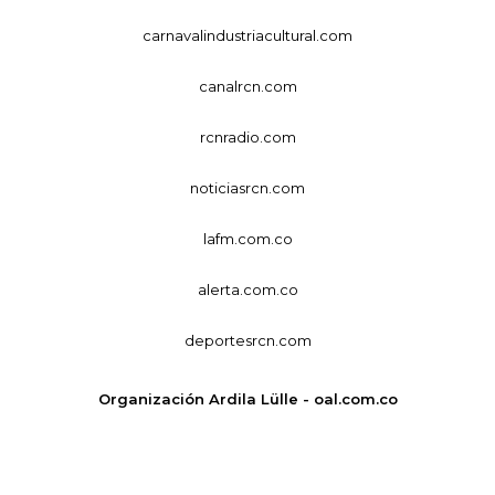
carnavalindustriacultural.com
canalrcn.com
rcnradio.com
noticiasrcn.com
lafm.com.co
alerta.com.co
deportesrcn.com
Organización Ardila Lülle - oal.com.co