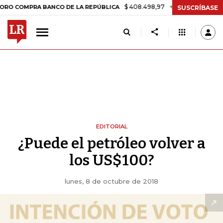
$ 408.498,97
+$ 8.753,81
+2,19%
MPRA BANCO DE LA REPÚBLICA
T
SUSCRÍBASE
EDITORIAL
¿Puede el petróleo volver a
los US$100?
lunes, 8 de octubre de 2018