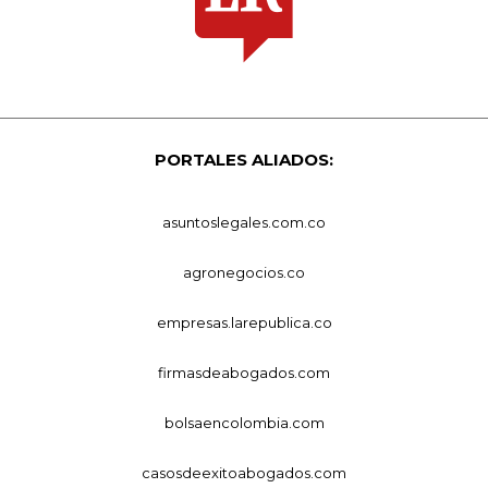
PORTALES ALIADOS:
asuntoslegales.com.co
agronegocios.co
empresas.larepublica.co
firmasdeabogados.com
bolsaencolombia.com
casosdeexitoabogados.com