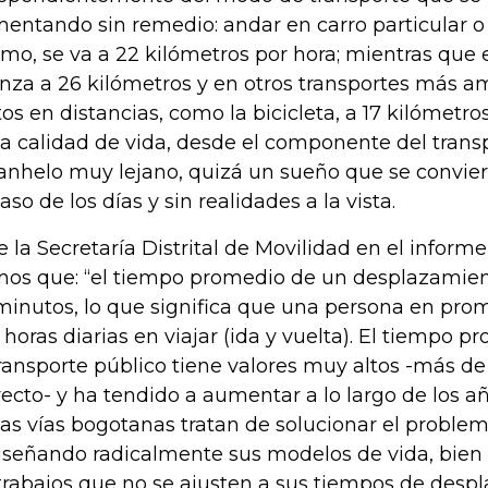
entando sin remedio: andar en carro particular o 
mo, se va a 22 kilómetros por hora; mientras que 
nza a 26 kilómetros y en otros transportes más a
tos en distancias, como la bicicleta, a 17 kilómetros
la calidad de vida, desde el componente del trans
anhelo muy lejano, quizá un sueño que se convier
aso de los días y sin realidades a la vista.
e la Secretaría Distrital de Movilidad en el info
os que: “el tiempo promedio de un desplazamien
minutos, lo que significa que una persona en pro
 horas diarias en viajar (ida y vuelta). El tiempo p
transporte público tiene valores muy altos -más d
yecto- y ha tendido a aumentar a lo largo de los añ
las vías bogotanas tratan de solucionar el proble
iseñando radicalmente sus modelos de vida, bie
trabajos que no se ajusten a sus tiempos de desp