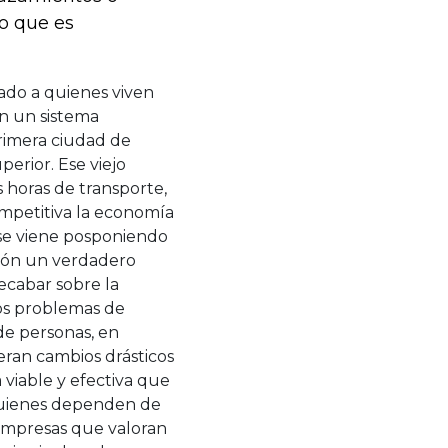
no que es
gado a quienes viven
on un sistema
rimera ciudad de
erior. Ese viejo
 horas de transporte,
mpetitiva la economía
i, se viene posponiendo
ción un verdadero
recabar sobre la
os problemas de
de personas, en
ran cambios drásticos
 viable y efectiva que
 quienes dependen de
 empresas que valoran