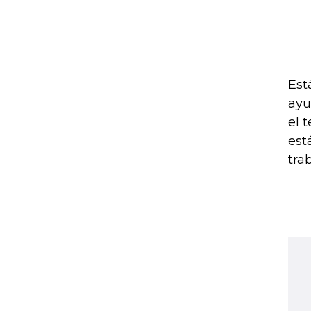
Est
ayu
el 
est
tra