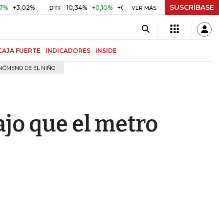
SUSCRÍBASE
02%
10,34%
+0,10%
+0,98%
$ 416,81
+$ 0,05
+0,01
DTF
UVR
VER MÁS
CAJA FUERTE
INDICADORES
INSIDE
NÓMENO DE EL NIÑO
ajo que el metro