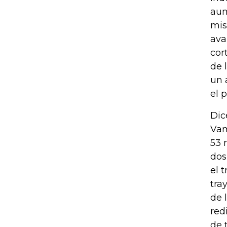
aum
mis
ava
cor
de 
un 
el p
Dic
Vam
53 
dos
el 
tra
de 
red
de 