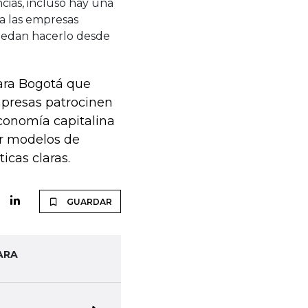
cias, incluso hay una
 a las empresas
uedan hacerlo desde
para Bogotá que
mpresas patrocinen
economía capitalina
zar modelos de
icas claras.
GUARDAR
ARA