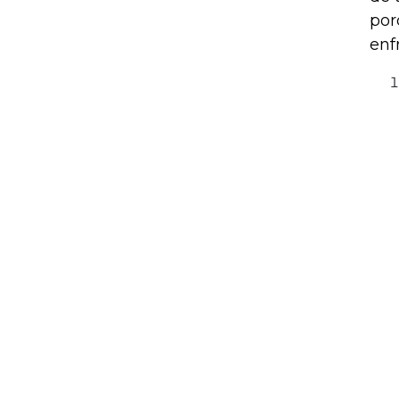
por
enf