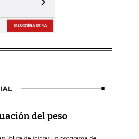
Next slide
SUSCRÍBASE YA
IAL
uación del peso
epública de iniciar un programa de