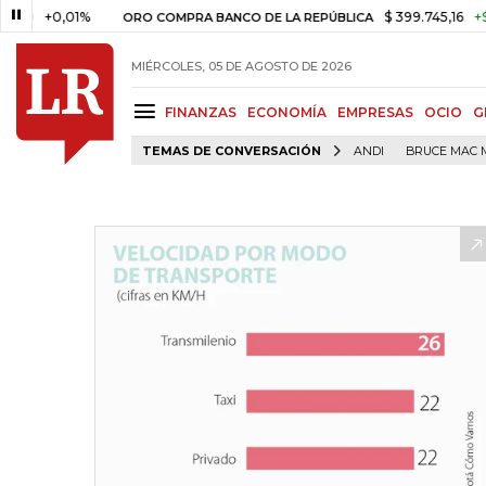
0,01%
$ 399.745,16
+$ 2.295,7
ORO COMPRA BANCO DE LA REPÚBLICA
MIÉRCOLES, 05 DE AGOSTO DE 2026
FINANZAS
ECONOMÍA
EMPRESAS
OCIO
G
TEMAS DE CONVERSACIÓN
ANDI
BRUCE MAC 