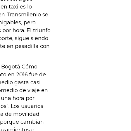
en taxi es lo
en Transmilenio se
migables, pero
 por hora. El triunfo
porte, sigue siendo
te en pesadilla con
rme Bogotá Cómo
to en 2016 fue de
medio gasta casi
romedio de viaje en
e una hora por
os”. Los usuarios
ma de movilidad
n porque cambian
lazamientos o