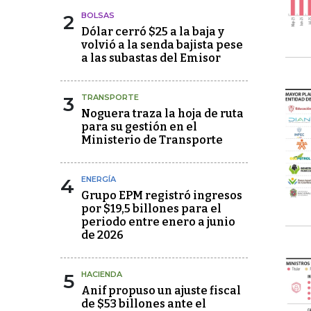
2
BOLSAS
Dólar cerró $25 a la baja y
volvió a la senda bajista pese
a las subastas del Emisor
3
TRANSPORTE
Noguera traza la hoja de ruta
para su gestión en el
Ministerio de Transporte
4
ENERGÍA
Grupo EPM registró ingresos
por $19,5 billones para el
periodo entre enero a junio
de 2026
5
HACIENDA
Anif propuso un ajuste fiscal
de $53 billones ante el