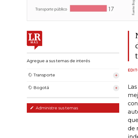
Agregue a sus temas de interés
EDIT
Transporte
Las
Bogotá
mej
con
Administre sus temas
aut
que
de 
ind