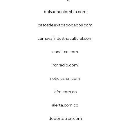
bolsaencolombia.com
casosdeexitoabogados.com
carnavalindustriacultural.com
canalrcn.com
rcnradio.com
noticiasrcn.com
lafm.com.co
alerta.com.co
deportesrcn.com