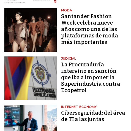
MODA
Santander Fashion
Week celebra nueve
años como una de las
plataformas de moda
más importantes
JUDICIAL
La Procuraduría
intervino en sanción
que iba a imponer la
Superindustria contra
Ecopetrol
INTERNET ECONOMY
Ciberseguridad: del área
de TI a las juntas