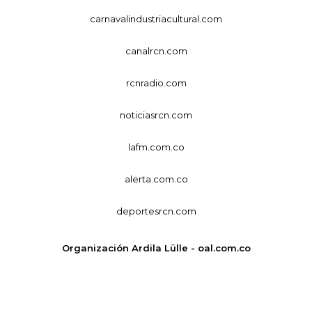
carnavalindustriacultural.com
canalrcn.com
rcnradio.com
noticiasrcn.com
lafm.com.co
alerta.com.co
deportesrcn.com
Organización Ardila Lülle - oal.com.co