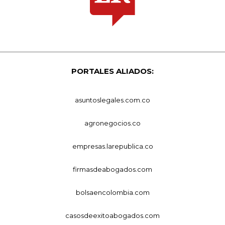
PORTALES ALIADOS:
asuntoslegales.com.co
agronegocios.co
empresas.larepublica.co
firmasdeabogados.com
bolsaencolombia.com
casosdeexitoabogados.com