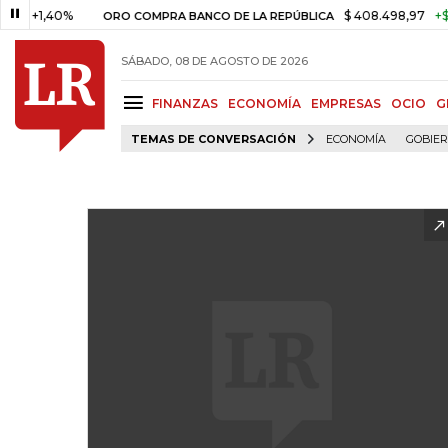
,40%
$ 408.498,97
+$ 8.753,8
ORO COMPRA BANCO DE LA REPÚBLICA
SÁBADO, 08 DE AGOSTO DE 2026
FINANZAS
ECONOMÍA
EMPRESAS
OCIO
G
TEMAS DE CONVERSACIÓN
ECONOMÍA
GOBIE