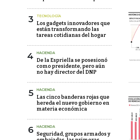
3
TECNOLOGÍA
Los gadgets innovadores que
están transformando las
tareas cotidianas del hogar
4
HACIENDA
De la Espriella se posesionó
como presidente, pero aún
no hay director del DNP
5
HACIENDA
Las cinco banderas rojas que
hereda el nuevo gobierno en
materia económica
6
HACIENDA
Seguridad, grupos armados y
embajadas, las primeras