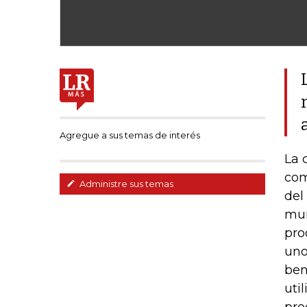
Agregue a sus temas de interés
La 
com
Administre sus temas
del
mun
pro
uno
ben
uti