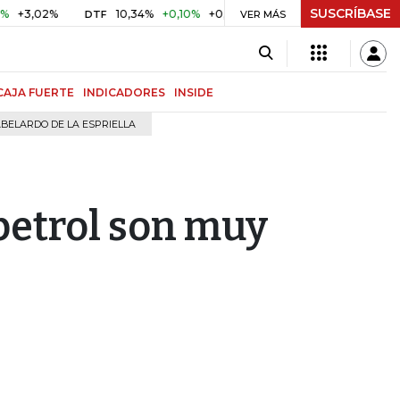
SUSCRÍBASE
2%
10,34%
+0,10%
+0,98%
$ 416,96
+$ 0,05
+0,01%
DTF
UVR
VER MÁS
CAJA FUERTE
INDICADORES
INSIDE
BELARDO DE LA ESPRIELLA
petrol son muy