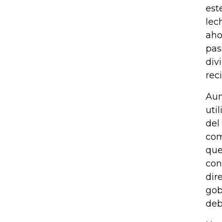
est
lec
aho
pas
div
rec
Aun
uti
del
com
que
con
dir
gob
deb