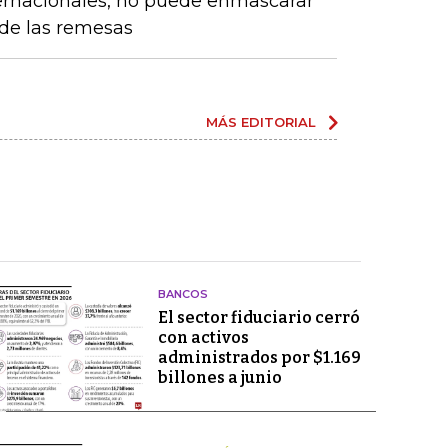
ernacionales, no puede enmascarar
de las remesas
MÁS EDITORIAL
BANCOS
El sector fiduciario cerró
con activos
administrados por $1.169
billones a junio