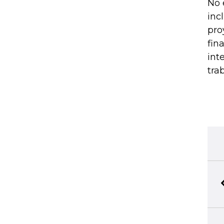
No 
inc
pro
fin
int
tra