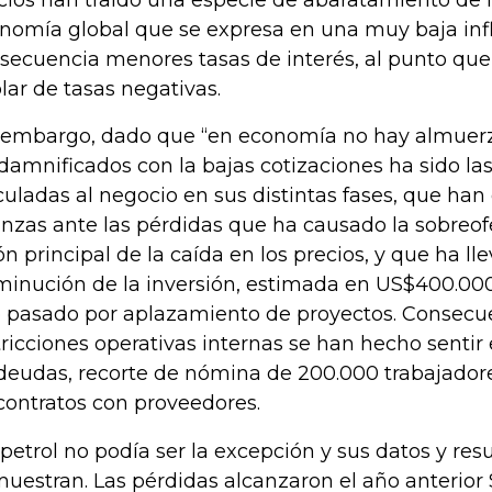
cios han traído una especie de abaratamiento de l
nomía global que se expresa en una muy baja infl
secuencia menores tasas de interés, al punto que
lar de tasas negativas.
 embargo, dado que “en economía no hay almuerzo
 damnificados con la bajas cotizaciones ha sido l
culadas al negocio en sus distintas fases, que han
anzas ante las pérdidas que ha causado la sobreof
ón principal de la caída en los precios, y que ha l
minución de la inversión, estimada en US$400.000
 pasado por aplazamiento de proyectos. Consecu
tricciones operativas internas se han hecho sentir
deudas, recorte de nómina de 200.000 trabajador
contratos con proveedores.
petrol no podía ser la excepción y sus datos y resu
uestran. Las pérdidas alcanzaron el año anterior $