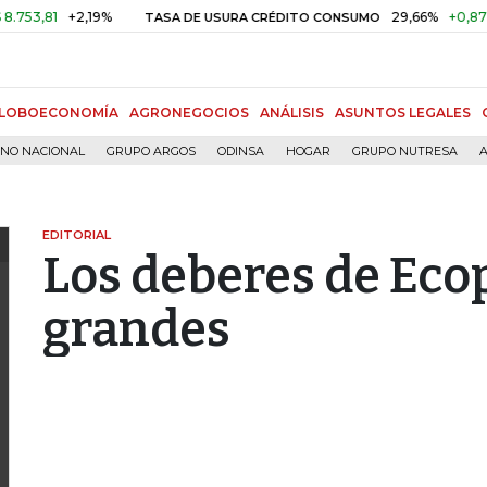
1
+2,19%
29,66%
+0,87%
+3,0
TASA DE USURA CRÉDITO CONSUMO
LOBOECONOMÍA
AGRONEGOCIOS
ANÁLISIS
ASUNTOS LEGALES
RNO NACIONAL
GRUPO ARGOS
ODINSA
HOGAR
GRUPO NUTRESA
A
EDITORIAL
Los deberes de Eco
grandes