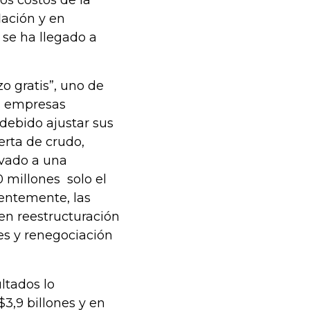
os costos de la
ación y en
 se ha llegado a
 gratis”, uno de
as empresas
 debido ajustar sus
erta de crudo,
levado a una
 millones solo el
entemente, las
 en reestructuración
es y renegociación
ltados lo
3,9 billones y en