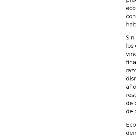
pre
eco
con
hab
Sin
los
vin
fin
raz
dis
año
res
de 
de 
Eco
dem