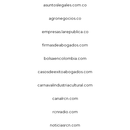
asuntoslegales.com.co
agronegocios.co
empresas.larepublica.co
firmasdeabogados.com
bolsaencolombia.com
casosdeexitoabogados.com
carnavalindustriacultural.com
canalrcn.com
rcnradio.com
noticiasrcn.com