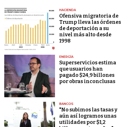
HACIENDA
Ofensiva migratoria de
Trump lleva las órdenes
de deportación a su
nivel más alto desde
1998
ENERGÍA
Superservicios estima
que usuarios han
pagado $24,9 billones
por obras inconclusas
BANCOS
"No subimos las tasas y
aún así logramos unas
utilidades por $1,2