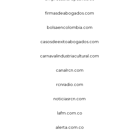
firmasdeabogados.com
bolsaencolombia.com
casosdeexitoabogados.com
carnavalindustriacultural.com
canalrcn.com
rcnradio.com
noticiasrcn.com
lafm.com.co
alerta.com.co