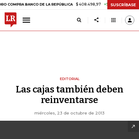
$ 408.498,97
+$ 8.753,81
+2,19%
MPRA BANCO DE LA REPÚBLICA
T
SUSCRÍBASE
EDITORIAL
Las cajas también deben
reinventarse
miércoles, 23 de octubre de 2013