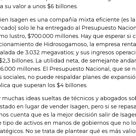
a su valor a unos $6 billones.
bien Isagen es una compañía mixta eficiente (es la
cado) solo le ha entregado al Presupuesto Naciona
imo lustro, $700.000 millones. Hay que esperar si 
cionamiento de Hidrosogamoso, la empresa renta
talada de 3.032 megavatios; y sus ingresos operac
 $2,3 billones. La utilidad neta, de semejante anda
6.000 millones. El Presupuesto Nacional, que se n
 sociales, no puede respaldar planes de expansi
lica que superan los $4 billones.
 muchas ideas sueltas de técnicos y abogados so
Estado en lugar de vender Isagen, pero si se repasa
os cuenta que es la mejor decisión salir de Isag
e tipo de activos en manos de gobiernos que no l
ratégicos. No se trata de plantear qué es más valios