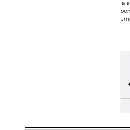
la 
ben
emp