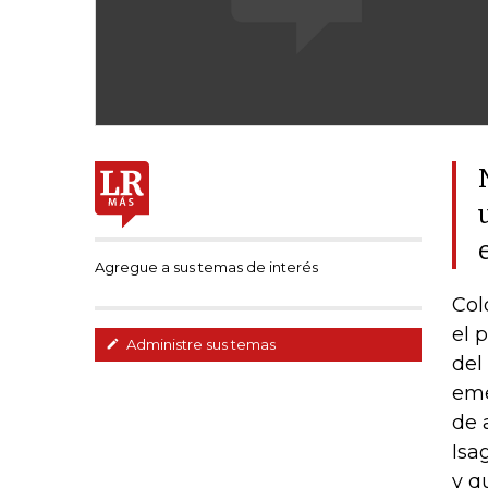
Agregue a sus temas de interés
Col
el 
Administre sus temas
del
eme
de 
Isa
y q