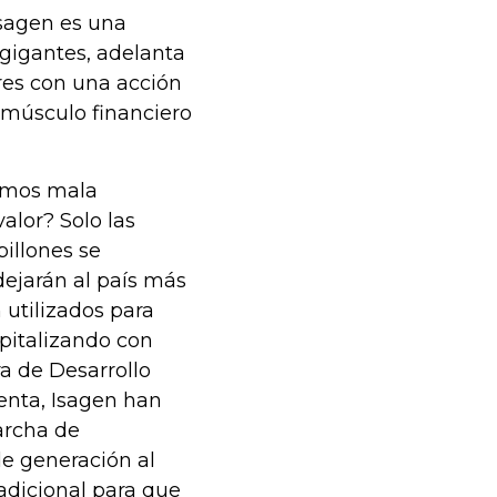
Isagen es una
gigantes, adelanta
res con una acción
 músculo financiero
rimos mala
alor? Solo las
illones se
ejarán al país más
 utilizados para
pitalizando con
ra de Desarrollo
enta, Isagen han
archa de
e generación al
adicional para que