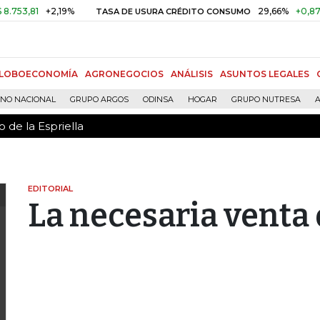
 de la Espriella
1
+2,19%
29,66%
+0,87%
+3,
TASA DE USURA CRÉDITO CONSUMO
LOBOECONOMÍA
AGRONEGOCIOS
ANÁLISIS
ASUNTOS LEGALES
RNO NACIONAL
GRUPO ARGOS
ODINSA
HOGAR
GRUPO NUTRESA
A
 de la Espriella
EDITORIAL
La necesaria venta