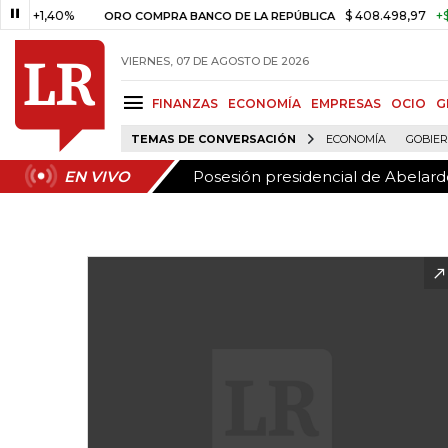
Posesión presidencial de Abelardo
EN VIVO
,40%
$ 408.498,97
+$ 8.753,8
ORO COMPRA BANCO DE LA REPÚBLICA
VIERNES, 07 DE AGOSTO DE 2026
FINANZAS
ECONOMÍA
EMPRESAS
OCIO
G
TEMAS DE CONVERSACIÓN
ECONOMÍA
GOBIE
Posesión presidencial de Abelardo
EN VIVO