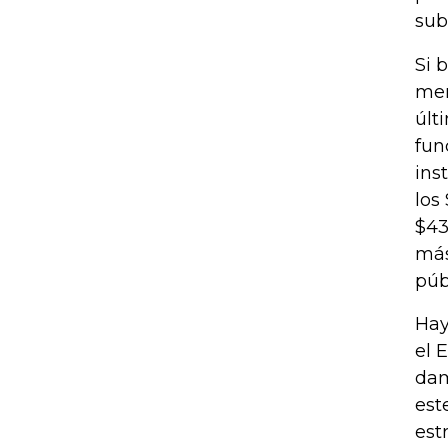
sub
Si 
mer
últ
fun
ins
los
$43
más
púb
Hay
el 
dam
est
est