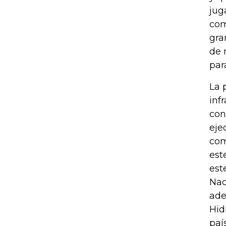
jug
com
gra
de 
par
La 
inf
con
eje
com
est
est
Nac
ade
Hid
paí