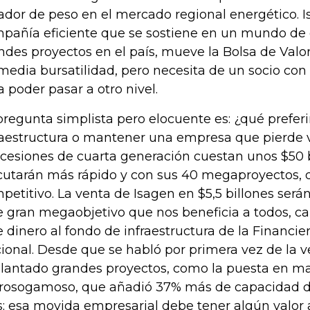
ador de peso en el mercado regional energético. 
pañía eficiente que se sostiene en un mundo de 
ndes proyectos en el país, mueve la Bolsa de Valo
media bursatilidad, pero necesita de un socio con
a poder pasar a otro nivel.
pregunta simplista pero elocuente es: ¿qué prefe
raestructura o mantener una empresa que pierde v
cesiones de cuarta generación cuestan unos $50 b
cutarán más rápido y con sus 40 megaproyectos, d
petitivo. La venta de Isagen en $5,5 billones serán
e gran megaobjetivo que nos beneficia a todos, ca
e dinero al fondo de infraestructura de la Financie
ional. Desde que se habló por primera vez de la v
lantado grandes proyectos, como la puesta en m
rosogamoso, que añadió 37% más de capacidad d
s; esa movida empresarial debe tener algún valor 