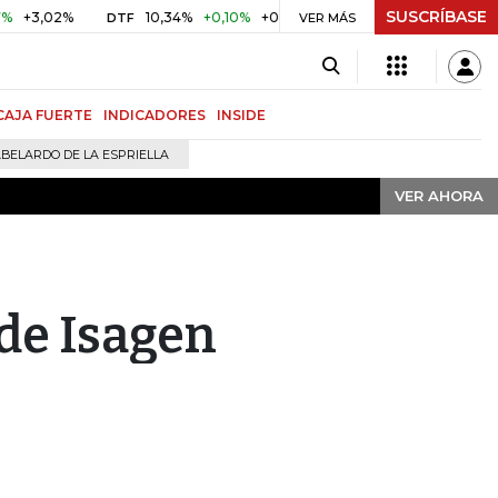
SUSCRÍBASE
VER AHORA
02%
10,34%
+0,10%
+0,98%
$ 416,91
+$ 0,05
+0,01%
DTF
UVR
VER MÁS
CAJA FUERTE
INDICADORES
INSIDE
BELARDO DE LA ESPRIELLA
VER AHORA
 de Isagen