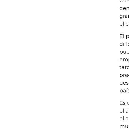
Cua
gen
gra
el 
El 
dif
pue
emp
tar
pre
des
país
Es 
el 
el 
mul