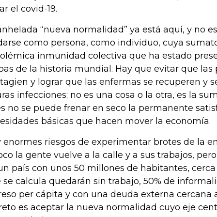
ar el covid-19.
anhelada “nueva normalidad” ya está aquí, y no es
darse como persona, como individuo, cuya sumator
polémica inmunidad colectiva que ha estado prese
pas de la historia mundial. Hay que evitar que las
tagien y lograr que las enfermas se recuperen y 
uras infecciones; no es una cosa o la otra, es la su
s no se puede frenar en seco la permanente satis
esidades básicas que hacen mover la economía.
 enormes riesgos de experimentar brotes de la e
oco la gente vuelve a la calle y a sus trabajos, per
un país con unos 50 millones de habitantes, cerca
 se calcula quedarán sin trabajo, 50% de informal
reso per cápita y con una deuda externa cercana a
reto es aceptar la nueva normalidad cuyo eje cent