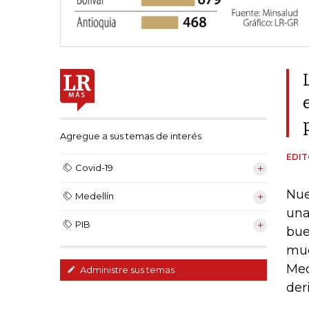
Agregue a sus temas de interés
EDIT
Covid-19
Nue
Medellín
una
PIB
bue
muc
Med
Administre sus temas
der