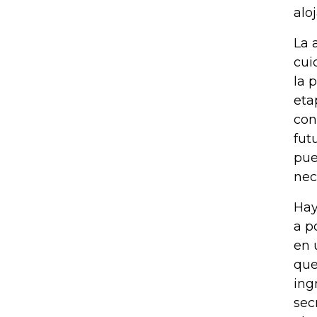
aloj
La 
cui
la 
eta
con
fut
pue
nec
Hay
a p
en 
que
ing
sec