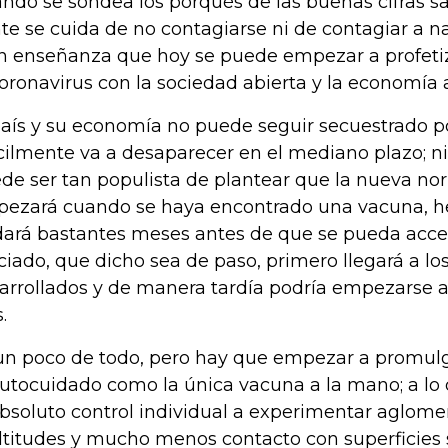
ndo se sondea los porqués de las buenas cifras sal
te se cuida de no contagiarse ni de contagiar a na
n enseñanza que hoy se puede empezar a profetiz
coronavirus con la sociedad abierta y la economía
país y su economía no puede seguir secuestrado p
ícilmente va a desaparecer en el mediano plazo;
de ser tan populista de plantear que la nueva no
ezará cuando se haya encontrado una vacuna, he
dará bastantes meses antes de que se pueda acce
ciado, que dicho sea de paso, primero llegará a lo
arrollados y de manera tardía podría empezarse a
.
un poco de todo, pero hay que empezar a promulg
autocuidado como la única vacuna a la mano; a l
absoluto control individual a experimentar aglome
titudes y mucho menos contacto con superficies 