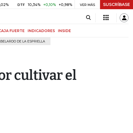
SUSCRÍBASE
10,34%
+0,10%
+0,98%
$ 416,91
+$ 0,05
+0,01%
DTF
UVR
VER MÁS
B
CAJA FUERTE
INDICADORES
INSIDE
BELARDO DE LA ESPRIELLA
 cultivar el