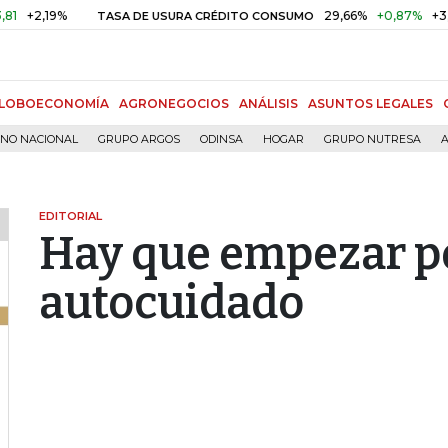
19%
29,66%
+0,87%
+3,02%
TASA DE USURA CRÉDITO CONSUMO
LOBOECONOMÍA
AGRONEGOCIOS
ANÁLISIS
ASUNTOS LEGALES
RNO NACIONAL
GRUPO ARGOS
ODINSA
HOGAR
GRUPO NUTRESA
A
EDITORIAL
Hay que empezar por
autocuidado