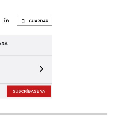
GUARDAR
ARA
Next slide
SUSCRÍBASE YA