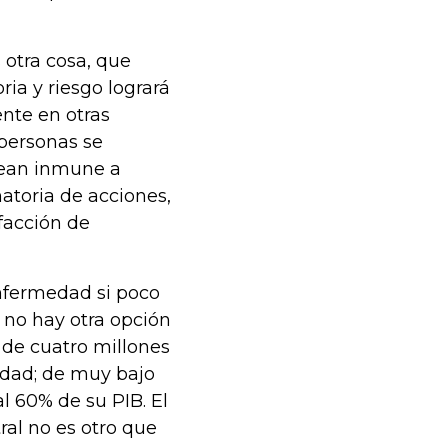
 otra cosa, que
ia y riesgo logrará
nte en otras
 personas se
sean inmune a
matoria de acciones,
facción de
nfermedad si poco
o no hay otra opción
 de cuatro millones
idad; de muy bajo
l 60% de su PIB. El
ral no es otro que