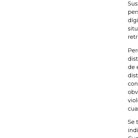
Sus
per
díg
sit
ret
Per
dis
de 
dis
con
obv
vio
cua
Se 
ind