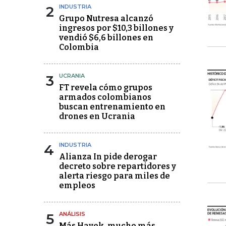
2
INDUSTRIA
Grupo Nutresa alcanzó
ingresos por $10,3 billones y
vendió $6,6 billones en
Colombia
3
UCRANIA
FT revela cómo grupos
armados colombianos
buscan entrenamiento en
drones en Ucrania
4
INDUSTRIA
Alianza In pide derogar
decreto sobre repartidores y
alerta riesgo para miles de
empleos
5
ANÁLISIS
Más Hayek, mucho más