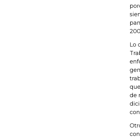
por
sie
pan
200
Lo 
Tra
enf
gen
tra
que
de 
dic
con
Otr
con