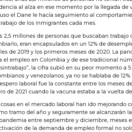
dencia al alza en ese momento por la llegada de v
luso el Dane le hacía seguimiento al comportami
trabajo de los inmigrantes cada mes.
s 2,5 millones de personas que buscaban trabajo 
biarlo, eran encapsulados en un 12% de desempl
ales de 2019 y los primeros meses de 2020. La pa
a el empleo en Colombia y de ese tradicional núm
“sintrabajo”, la cifra subió en su peor momento a 5
ombianos y venezolanos; ya no se hablaba de 12% 
espero laboral fue la constante entre los meses 
ro de 2021 cuando la vacuna estaba a la vuelta de
 cosas en el mercado laboral han ido mejorando co
imo tramo del año y seguramente se alcanzarán las
pandemia entre septiembre y diciembre, meses en
ctivación de la demanda de empleo formal no sol