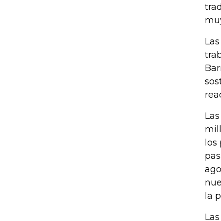
tra
muy
Las
tra
Bar
sos
rea
Las
mil
los
pas
ago
nue
la 
Las