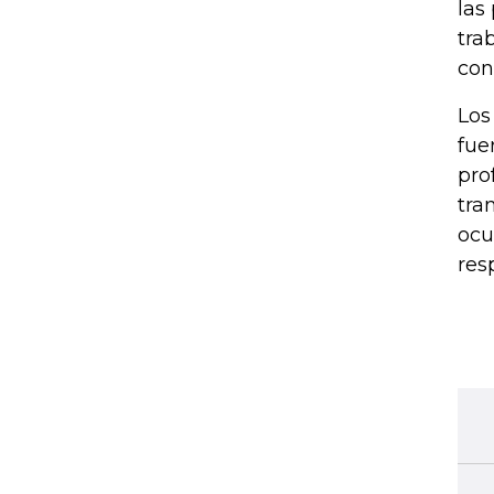
las
tra
con
Los
fue
pro
tra
ocu
res