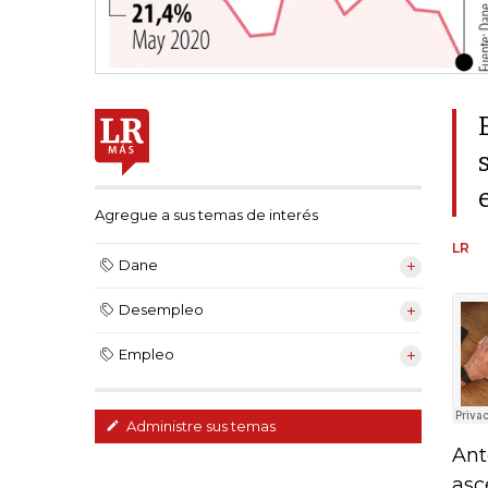
Agregue a sus temas de interés
LR
Dane
Desempleo
Empleo
Administre sus temas
Ant
asc