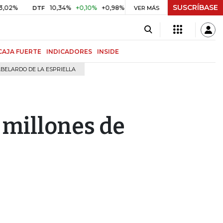
SUSCRÍBASE
10,34%
+0,10%
+0,98%
$ 416,91
+$ 0,05
+0,01%
DTF
UVR
VER MÁS
CAJA FUERTE
INDICADORES
INSIDE
BELARDO DE LA ESPRIELLA
 millones de