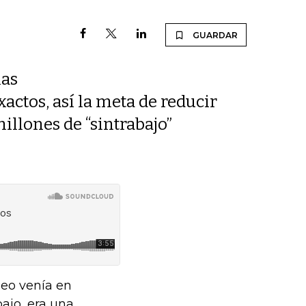
GUARDAR
nas
actos, así la meta de reducir
illones de “sintrabajo”
eo venía en
ajo, era una