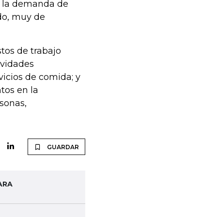
de la demanda de
do, muy de
tos de trabajo
ividades
rvicios de comida; y
tos en la
sonas,
GUARDAR
ARA