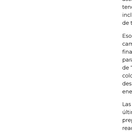
ten
inc
de 
Eso
cam
fin
par
de 
col
des
ene
Las
últ
pre
rea