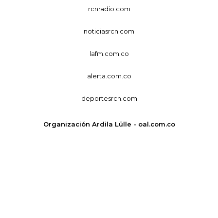
rcnradio.com
noticiasrcn.com
lafm.com.co
alerta.com.co
deportesrcn.com
Organización Ardila Lülle - oal.com.co