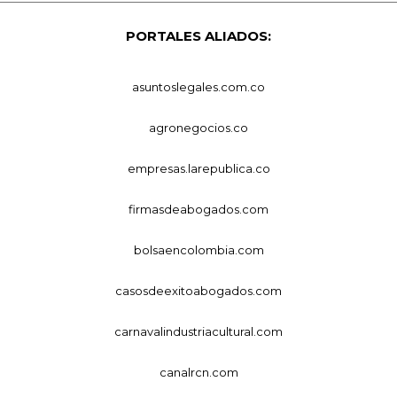
PORTALES ALIADOS:
asuntoslegales.com.co
agronegocios.co
empresas.larepublica.co
firmasdeabogados.com
bolsaencolombia.com
casosdeexitoabogados.com
carnavalindustriacultural.com
canalrcn.com