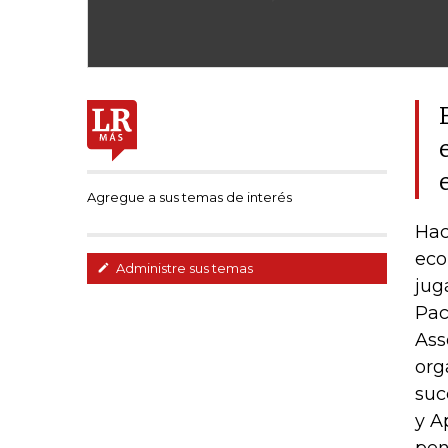
Agregue a sus temas de interés
Hac
eco
Administre sus temas
jug
Pac
Ass
org
suc
y A