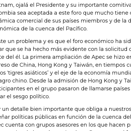
tnam, ojalá el Presidente y su importante comitiv
ombia sea aceptada a este foro que mucho tiene 
ámica comercial de sus países miembros y de la 
nómica de la cuenca del Pacífico.
ste un problema y es que el foro económico ha sid
ar que se ha hecho más evidente con la solicitud 
te del él. La primera ampliación de Apec se hizo en
reso de China, Hong Kong y Taiwán, en tiempos 
los ‘tigres asiáticos’ y el eje de la economía mundia
agro chino. Desde la admisión de Hong Kong y Ta
ticipantes en el grupo pasaron de llamarse paíse
ar el sesgo político.
 un detalle bien importante que obliga a nuestro
eñar políticas públicas en función de la cuenca del
c cuenta con grupos asesores en los que hacen p