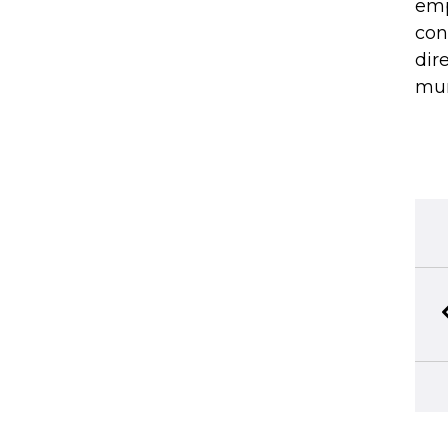
emp
con
dir
mun