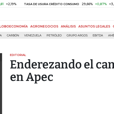
9%
29,66%
+0,87%
+3,02%
TASA DE USURA CRÉDITO CONSUMO
LOBOECONOMÍA
AGRONEGOCIOS
ANÁLISIS
ASUNTOS LEGALES
ÍA
CARBÓN
VENEZUELA
PETRÓLEO
GRUPO ARGOS
EBITDA
AMÉ
EDITORIAL
Enderezando el cam
en Apec