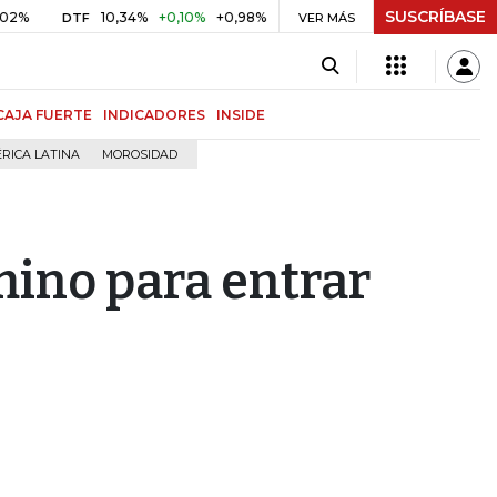
SUSCRÍBASE
10,34%
+0,10%
+0,98%
$ 416,86
+$ 0,05
+0,01%
DTF
UVR
VER MÁS
B
CAJA FUERTE
INDICADORES
INSIDE
RICA LATINA
MOROSIDAD
ino para entrar