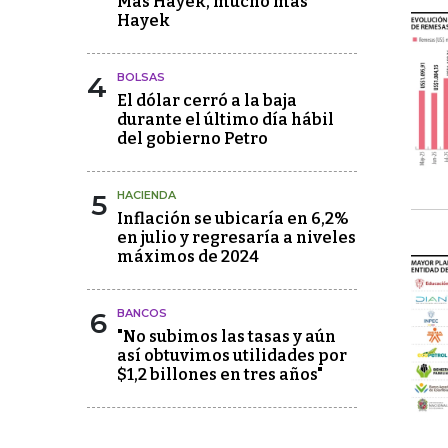
Más Hayek, mucho más
Hayek
4
BOLSAS
El dólar cerró a la baja
durante el último día hábil
del gobierno Petro
5
HACIENDA
Inflación se ubicaría en 6,2%
en julio y regresaría a niveles
máximos de 2024
6
BANCOS
"No subimos las tasas y aún
así obtuvimos utilidades por
$1,2 billones en tres años"