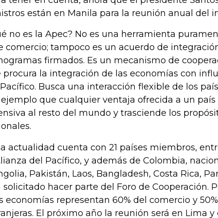
a tener en cuenta, ahora que el presidente Santos
istros están en Manila para la reunión anual del i
é no es la Apec? No es una herramienta puramente
re comercio; tampoco es un acuerdo de integraci
nogramas firmados. Es un mecanismo de cooper
 procura la integración de las economías con infl
 Pacífico. Busca una interacción flexible de los paí
 ejemplo que cualquier ventaja ofrecida a un paí
ensiva al resto del mundo y trasciende los propósi
ionales.
la actualidad cuenta con 21 países miembros, entre
Alianza del Pacífico, y además de Colombia, nacio
golia, Pakistán, Laos, Bangladesh, Costa Rica, 
 solicitado hacer parte del Foro de Cooperación. P
s economías representan 60% del comercio y 50% 
ranjeras. El próximo año la reunión será en Lima y