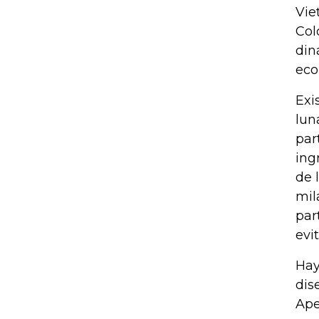
Vie
Col
din
eco
Exi
lun
par
ing
de 
mil
par
evit
Hay
dis
Ape