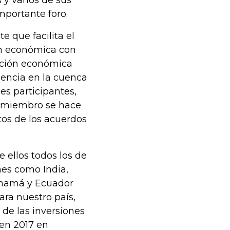
 y varios de sus
mportante foro.
 que facilita el
ón económica con
ación económica
uencia en la cuenca
ses participantes,
s miembro se hace
tos de los acuerdos
 ellos todos los de
nes como India,
Panamá y Ecuador
ara nuestro país,
de las inversiones
 en 2017 en