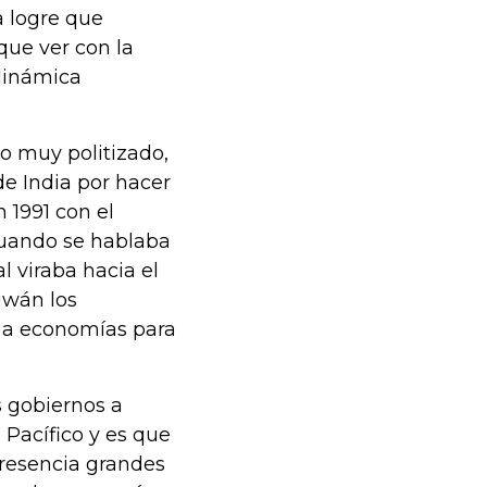
a logre que
que ver con la
dinámica
o muy politizado,
de India por hacer
 1991 con el
cuando se hablaba
l viraba hacia el
iwán los
s a economías para
s gobiernos a
 Pacífico y es que
resencia grandes