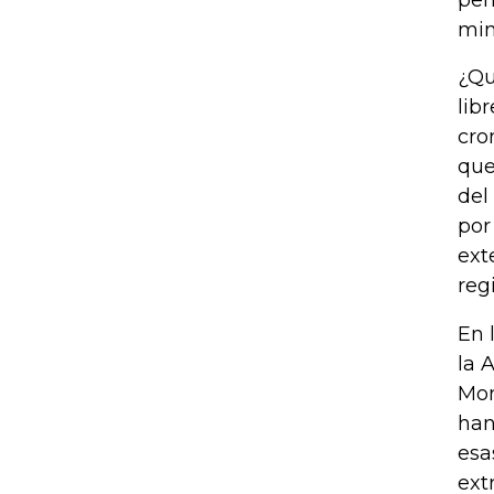
pen
min
¿Qu
lib
cro
que
del
por
ext
reg
En 
la 
Mon
han
esa
ext