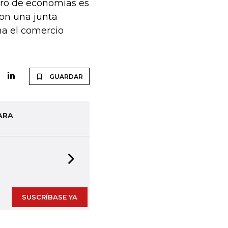
oro de economías es
con una junta
na el comercio
GUARDAR
ARA
Next slide
SUSCRÍBASE YA