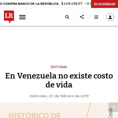
$ 408.498,97
+$ 8.753,81
+2,19%
A BANCO DE LA REPÚBLICA
TAS
SUSCRÍBASE
EDITORIAL
En Venezuela no existe costo
de vida
miércoles, 20 de febrero de 2019