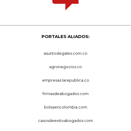
PORTALES ALIADOS:
asuntoslegales.com.co
agronegocios.co
empresas.larepublica.co
firmasdeabogados.com
bolsaencolombia.com
casosdeexitoabogados.com