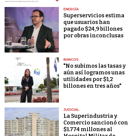
ENERGÍA
Superservicios estima
que usuarios han
pagado $24,9 billones
por obras inconclusas
BANCOS
"No subimos las tasas y
aún así logramos unas
utilidades por $1,2
billones en tres años"
JUDICIAL
La Superindustria y
Comercio sancionó con
$1.774 millones al
Hospital Militar de