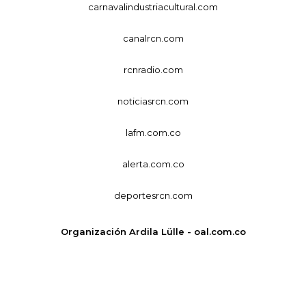
carnavalindustriacultural.com
canalrcn.com
rcnradio.com
noticiasrcn.com
lafm.com.co
alerta.com.co
deportesrcn.com
Organización Ardila Lülle - oal.com.co