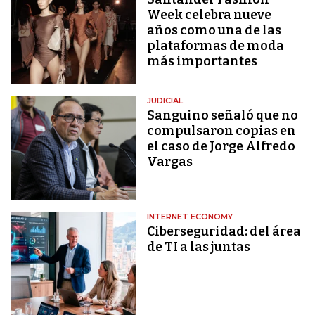
Week celebra nueve
años como una de las
plataformas de moda
más importantes
JUDICIAL
Sanguino señaló que no
compulsaron copias en
el caso de Jorge Alfredo
Vargas
INTERNET ECONOMY
Ciberseguridad: del área
de TI a las juntas