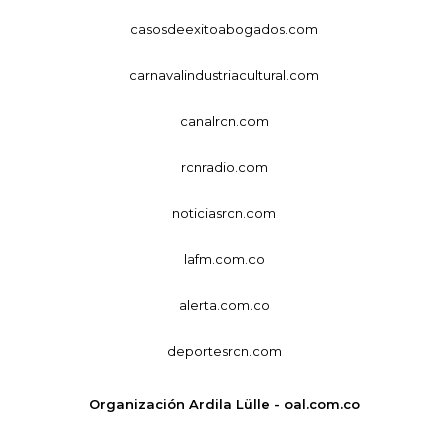
casosdeexitoabogados.com
carnavalindustriacultural.com
canalrcn.com
rcnradio.com
noticiasrcn.com
lafm.com.co
alerta.com.co
deportesrcn.com
Organización Ardila Lülle - oal.com.co