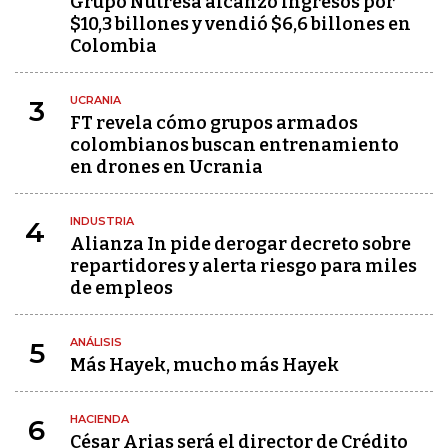
Grupo Nutresa alcanzó ingresos por
$10,3 billones y vendió $6,6 billones en
Colombia
UCRANIA
3
FT revela cómo grupos armados
colombianos buscan entrenamiento
en drones en Ucrania
INDUSTRIA
4
Alianza In pide derogar decreto sobre
repartidores y alerta riesgo para miles
de empleos
ANÁLISIS
5
Más Hayek, mucho más Hayek
HACIENDA
6
César Arias será el director de Crédito