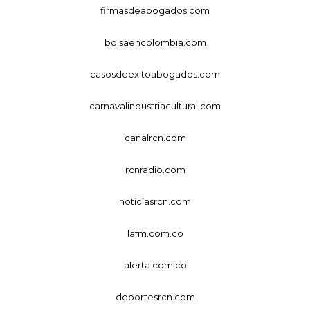
firmasdeabogados.com
bolsaencolombia.com
casosdeexitoabogados.com
carnavalindustriacultural.com
canalrcn.com
rcnradio.com
noticiasrcn.com
lafm.com.co
alerta.com.co
deportesrcn.com