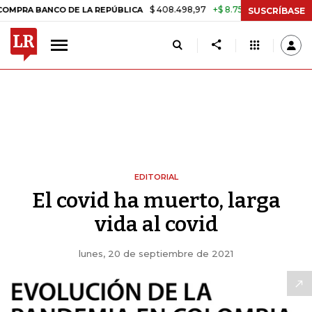
$ 408.498,97
+$ 8.753,81
+2,19%
A BANCO DE LA REPÚBLICA
TASA
SUSCRÍBASE
EDITORIAL
El covid ha muerto, larga
vida al covid
lunes, 20 de septiembre de 2021