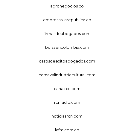
agronegocios.co
empresas.larepublica.co
firmasdeabogados.com
bolsaencolombia.com
casosdeexitoabogados.com
carnavalindustriacultural.com
canalrcn.com
rcnradio.com
noticiasrcn.com
lafm.com.co