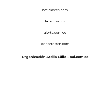
noticiasrcn.com
lafm.com.co
alerta.com.co
deportesrcn.com
Organización Ardila Lülle - oal.com.co