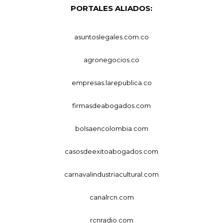
PORTALES ALIADOS:
asuntoslegales.com.co
agronegocios.co
empresas.larepublica.co
firmasdeabogados.com
bolsaencolombia.com
casosdeexitoabogados.com
carnavalindustriacultural.com
canalrcn.com
rcnradio.com