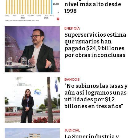
nivel más alto desde
1998
ENERGÍA
Superservicios estima
que usuarios han
pagado $24,9 billones
por obras inconclusas
BANCOS
"No subimos las tasas y
aún así logramos unas
utilidades por $1,2
billones en tres años"
JUDICIAL
La Superindustria y