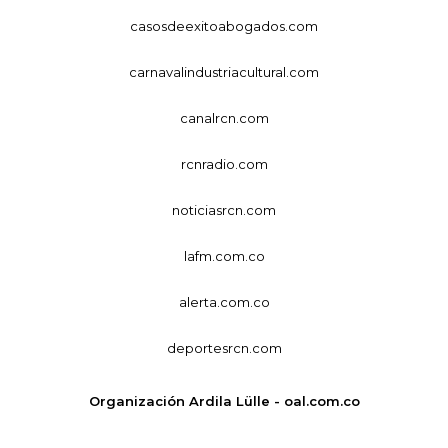
casosdeexitoabogados.com
carnavalindustriacultural.com
canalrcn.com
rcnradio.com
noticiasrcn.com
lafm.com.co
alerta.com.co
deportesrcn.com
Organización Ardila Lülle - oal.com.co