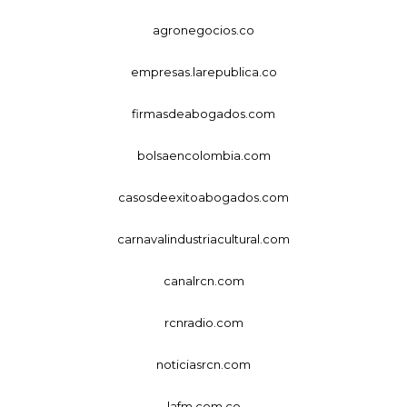
agronegocios.co
empresas.larepublica.co
firmasdeabogados.com
bolsaencolombia.com
casosdeexitoabogados.com
carnavalindustriacultural.com
canalrcn.com
rcnradio.com
noticiasrcn.com
lafm.com.co