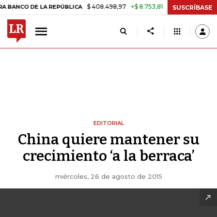
$ 408.498,97
+$ 8.753,81
+2,19%
CO DE LA REPÚBLICA
TASA DE U
SUSCRÍBASE
EDITORIAL
China quiere mantener su
crecimiento ‘a la berraca’
miércoles, 26 de agosto de 2015