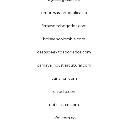
empresas.larepublica.co
firmasdeabogados.com
bolsaencolombia.com
casosdeexitoabogados.com
carnavalindustriacultural.com
canalrcn.com
rcnradio.com
noticiasrcn.com
lafm.com.co