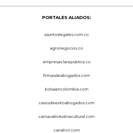
PORTALES ALIADOS:
asuntoslegales.com.co
agronegocios.co
empresas.larepublica.co
firmasdeabogados.com
bolsaencolombia.com
casosdeexitoabogados.com
carnavalindustriacultural.com
canalrcn.com